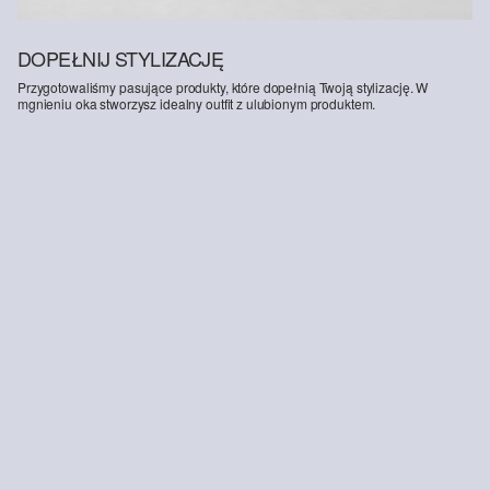
DOPEŁNIJ STYLIZACJĘ
Przygotowaliśmy pasujące produkty, które dopełnią Twoją stylizację. W
mgnieniu oka stworzysz idealny outfit z ulubionym produktem.
-40%
-41%
Przycięte dżinsy Karolin / Regular Fit / Mid Rise / Straight Leg
Sportowe buty ze sznurowadłami
179,00 zł
299,99 zł
159,00 zł
269,99 zł