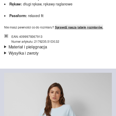
Rękaw:
długi rękaw, rękawy raglanowe
Passform:
relaxed fit
Nie masz pewności co do rozmiaru?
Sprawdź naszą tabelę rozmiarów.
EAN: 4099979367913
Numer artykułu: 2176235.51D0.32
Materiał i pielęgnacja
Wysyłka i zwroty
Materiał:
lekka dzianina dresowa
Informacje o wysyłce
Jakość:
miękki, elastyczny
Material:
mieszanka bawełniana
Czas dostawy jest wyświetlany podczas procesu zamówienia (kroki
1–3).
Koszt wysyłki wynosi 15 zł (opłata ryczałtowa).
Zwroty
Nie wybielać/nie chlorować
Zwrot produktów możliwy jest w ciągu 14 dni.
Nie suszyć w suszarce bębnowej