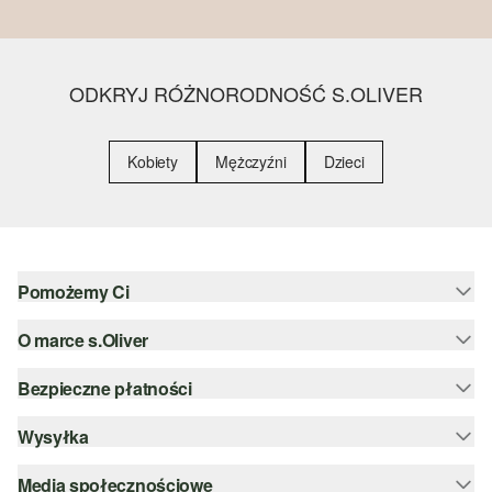
ODKRYJ RÓŻNORODNOŚĆ S.OLIVER
Kobiety
Mężczyźni
Dzieci
Pomożemy Ci
O marce s.Oliver
Pomoc i FAQ
Porady dotyczące rozmiarów
Bezpieczne płatności
Newsletter
Zwrot
s.Oliver Group
Wysyłka
PayPal
Kategorie
Kariera
Klarna
Media społecznościowe
DHL PL