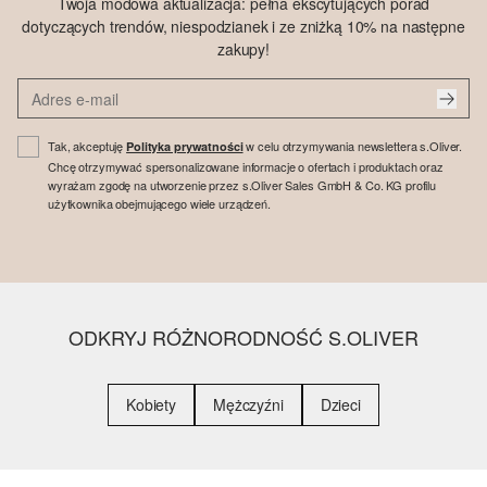
Twoja modowa aktualizacja: pełna ekscytujących porad
dotyczących trendów, niespodzianek i ze zniżką 10% na następne
zakupy!
Tak, akceptuję
w celu otrzymywania newslettera s.Oliver.
Polityka prywatności
Chcę otrzymywać spersonalizowane informacje o ofertach i produktach oraz
wyrażam zgodę na utworzenie przez s.Oliver Sales GmbH & Co. KG profilu
użytkownika obejmującego wiele urządzeń.
ODKRYJ RÓŻNORODNOŚĆ S.OLIVER
Kobiety
Mężczyźni
Dzieci