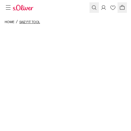
HOME
SAIZ FIT TOOL
NARZĘDZIE FIT FIRMY
SAIZ®
TWÓJ
OSOBISTY
DORADCA
DS.
ROZMIARÓW