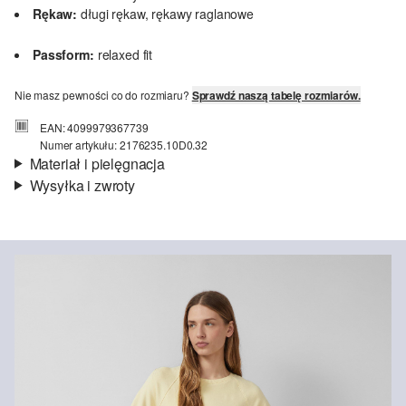
Rękaw:
długi rękaw, rękawy raglanowe
Passform:
relaxed fit
Nie masz pewności co do rozmiaru?
Sprawdź naszą tabelę rozmiarów.
EAN: 4099979367739
Numer artykułu: 2176235.10D0.32
Materiał i pielęgnacja
Wysyłka i zwroty
Materiał:
lekka dzianina dresowa
Informacje o wysyłce
Jakość:
miękki, elastyczny
Material:
mieszanka bawełniana
Czas dostawy jest wyświetlany podczas procesu zamówienia (kroki
1–3).
Koszt wysyłki wynosi 15 zł (opłata ryczałtowa).
Zwroty
Nie wybielać/nie chlorować
Zwrot produktów możliwy jest w ciągu 14 dni.
Nie suszyć w suszarce bębnowej