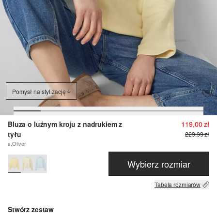
Pomysł na stylizację
Bluza o luźnym kroju z nadrukiem z
119,00 zł
tyłu
229,99 zł
s.Oliver
Wybierz rozmiar
Tabela rozmiarów
Stwórz zestaw