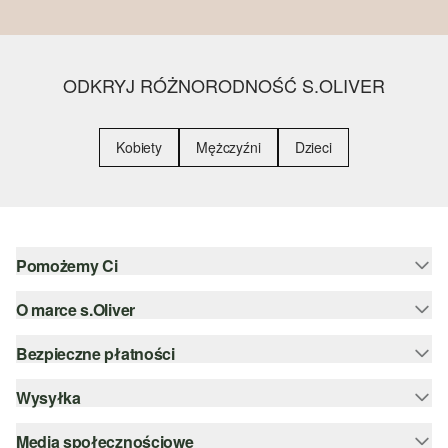
ODKRYJ RÓŻNORODNOŚĆ S.OLIVER
Kobiety
Mężczyźni
Dzieci
Pomożemy Ci
O marce s.Oliver
Pomoc i FAQ
Porady dotyczące rozmiarów
Bezpieczne płatności
Newsletter
Zwrot
s.Oliver Group
Wysyłka
PayPal
Kategorie
Kariera
Klarna
Media społecznościowe
DHL PL