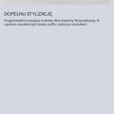
DOPEŁNIJ STYLIZACJĘ
Przygotowaliśmy pasujące produkty, które dopełnią Twoją stylizację. W
mgnieniu oka stworzysz idealny outfit z ulubionym produktem.
-33%
-41%
Dżinsy do kostek / Regular Fit / High Rise / Barrel Leg
Cholewka ze sznurowanymi detalami
199,00 zł
299,99 zł
159,00 zł
269,99 zł