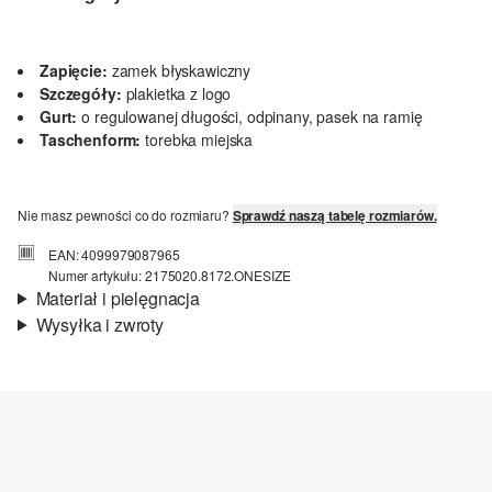
Zapięcie:
zamek błyskawiczny
Szczegóły:
plakietka z logo
Gurt:
o regulowanej długości, odpinany, pasek na ramię
Taschenform:
torebka miejska
Nie masz pewności co do rozmiaru?
Sprawdź naszą tabelę rozmiarów.
EAN: 4099979087965
Numer artykułu: 2175020.8172.ONESIZE
Materiał i pielęgnacja
Wysyłka i zwroty
Material:
imitacja skóry
Informacje o wysyłce
Czas dostawy jest wyświetlany podczas procesu zamówienia (kroki
1–3).
Koszt wysyłki wynosi 15 zł (opłata ryczałtowa).