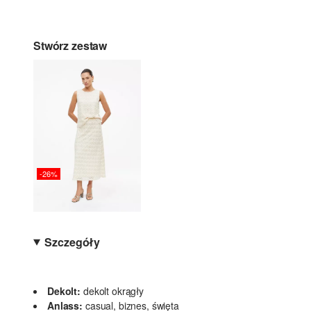
Stwórz zestaw
-26%
Szczegóły
Dekolt:
dekolt okrągły
Anlass:
casual, biznes, święta