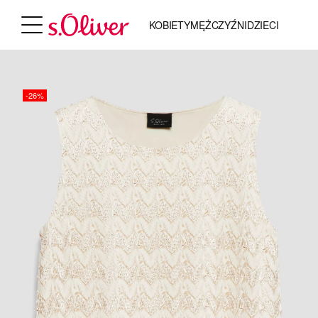
KOBIETY
MĘŻCZYŹNI
DZIECI
-26%