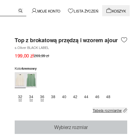
MOJE KONTO
LISTA ŻYCZEŃ
KOSZYK
Top z brokatową przędzą i wzorem ajour
s.Oliver BLACK LABEL
199,00 zł
269,99 zł
Kolor
kremowy
32
34
36
38
40
42
44
46
48
TEN ROZMIAR JEST OBECNIE NIEDOSTĘPNY
TEN ROZMIAR JEST OBECNIE NIEDOSTĘPNY
TEN ROZMIAR JEST OBECNIE NIEDOSTĘPNY
Tabela rozmiarów
Wybierz rozmiar