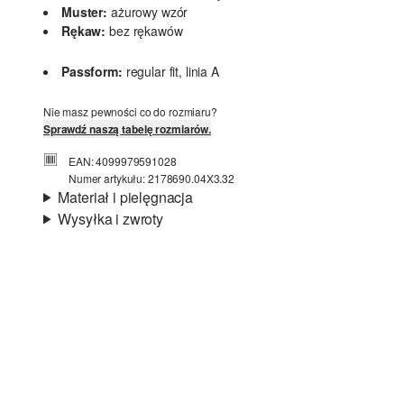
Muster:
ażurowy wzór
Rękaw:
bez rękawów
Passform:
regular fit, linia A
Nie masz pewności co do rozmiaru?
Sprawdź naszą tabelę rozmiarów.
EAN: 4099979591028
Numer artykułu: 2178690.04X3.32
Materiał i pielęgnacja
Wysyłka i zwroty
Podszewka:
lekka podszewka, podszewka z
Informacje o wysyłce
jerseyu
Material:
przędza metaliczna
Czas dostawy jest wyświetlany podczas procesu
zamówienia (kroki 1–3).
Koszt wysyłki wynosi 15 zł (opłata ryczałtowa).
Zwroty