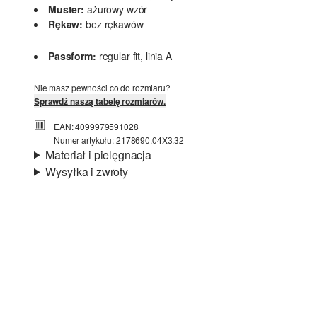
Muster:
ażurowy wzór
Rękaw:
bez rękawów
Passform:
regular fit, linia A
Nie masz pewności co do rozmiaru?
Sprawdź naszą tabelę rozmiarów.
EAN: 4099979591028
Numer artykułu: 2178690.04X3.32
Materiał i pielęgnacja
Wysyłka i zwroty
Podszewka:
lekka podszewka, podszewka z
Informacje o wysyłce
jerseyu
Material:
przędza metaliczna
Czas dostawy jest wyświetlany podczas procesu
zamówienia (kroki 1–3).
Koszt wysyłki wynosi 15 zł (opłata ryczałtowa).
Zwroty