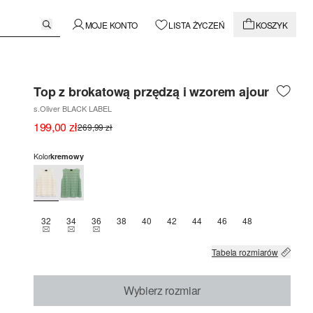
MOJE KONTO
LISTA ŻYCZEŃ
KOSZYK
Top z brokatową przędzą i wzorem ajour
s.Oliver BLACK LABEL
199,00 zł
269,99 zł
Kolor
kremowy
32
34
36
38
40
42
44
46
48
TEN ROZMIAR JEST OBECNIE NIEDOSTĘPNY
TEN ROZMIAR JEST OBECNIE NIEDOSTĘPNY
TEN ROZMIAR JEST OBECNIE NIEDOSTĘPNY
Tabela rozmiarów
Wybierz rozmiar