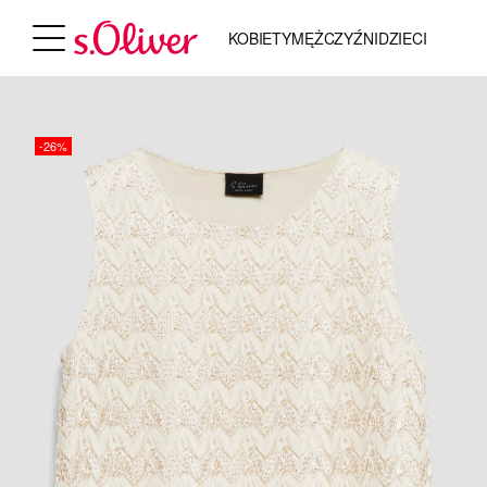
KOBIETY
MĘŻCZYŹNI
DZIECI
-26%