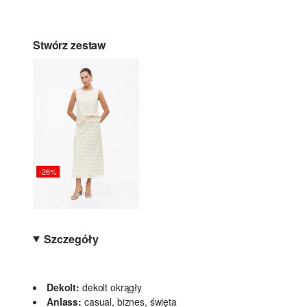
Stwórz zestaw
-26%
Szczegóły
Dekolt:
dekolt okrągły
Anlass:
casual, biznes, święta