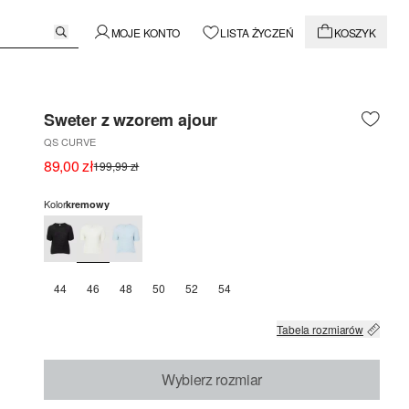
MOJE KONTO
LISTA ŻYCZEŃ
KOSZYK
Sweter z wzorem ajour
QS CURVE
89,00 zł
199,99 zł
Kolor
kremowy
44
46
48
50
52
54
Tabela rozmiarów
Wybierz rozmiar