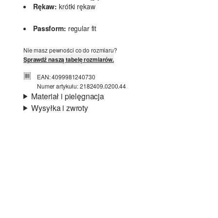
Rękaw:
krótki rękaw
Passform:
regular fit
Nie masz pewności co do rozmiaru?
Sprawdź naszą tabelę rozmiarów.
EAN: 4099981240730
Numer artykułu: 2182409.0200.44
Materiał i pielęgnacja
Wysyłka i zwroty
Materiał:
dzianina
Informacje o wysyłce
Material:
mieszanka poliakrylowa
Czas dostawy jest wyświetlany podczas procesu
zamówienia (kroki 1–3).
Koszt wysyłki wynosi 15 zł (opłata ryczałtowa).
Zwroty
Nie wybielać/nie chlorować
Nie suszyć w suszarce bębnowej
Zwrot produktów możliwy jest w ciągu 14 dni.