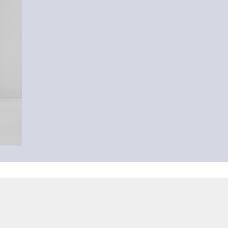
-33%
Dżinsy / Slim Fit / Średni stan / Szeroka nogawka
199,00 zł
299,99 zł