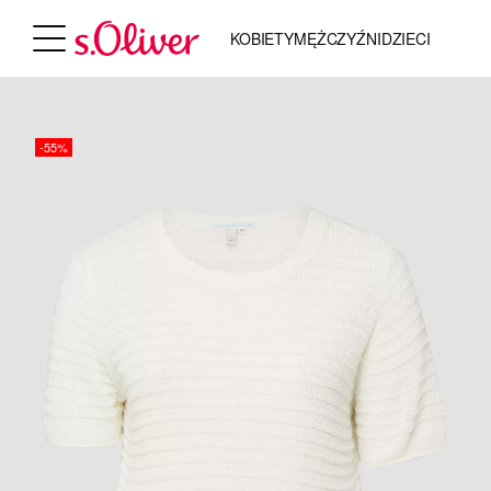
KOBIETY
MĘŻCZYŹNI
DZIECI
-55%