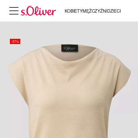
KOBIETY
MĘŻCZYŹNI
DZIECI
-57%