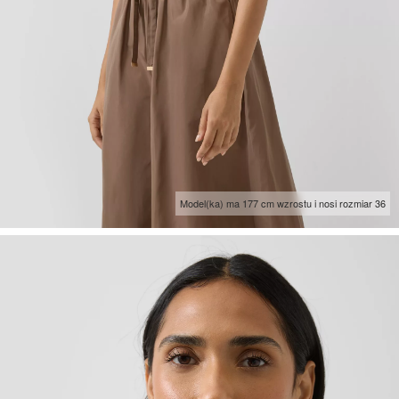
Model(ka) ma 177 cm wzrostu i nosi rozmiar 36