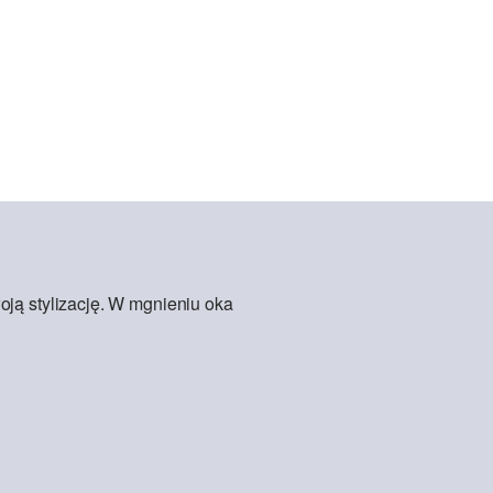
oją stylizację. W mgnieniu oka