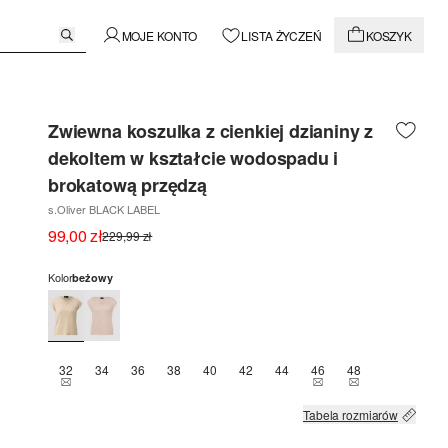
MOJE KONTO
LISTA ŻYCZEŃ
KOSZYK
Zwiewna koszulka z cienkiej dzianiny z
dekoltem w kształcie wodospadu i
brokatową przędzą
s.Oliver BLACK LABEL
99,00 zł
229,99 zł
Kolor
beżowy
32
34
36
38
40
42
44
46
48
TEN ROZMIAR JEST OBECNIE NIEDOSTĘPNY
TEN ROZMIAR JEST O
TEN ROZMIAR J
Tabela rozmiarów