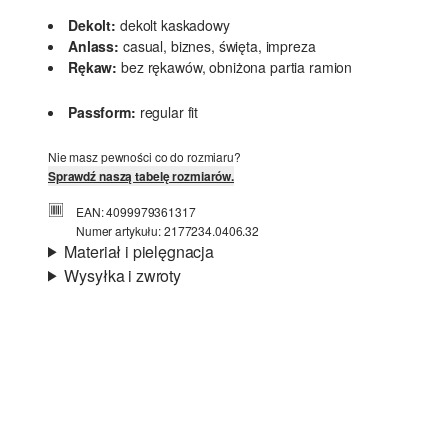
Dekolt:
dekolt kaskadowy
Anlass:
casual, biznes, święta, impreza
Rękaw:
bez rękawów, obniżona partia ramion
Passform:
regular fit
Nie masz pewności co do rozmiaru?
Sprawdź naszą tabelę rozmiarów.
EAN: 4099979361317
Numer artykułu: 2177234.0406.32
Materiał i pielęgnacja
Wysyłka i zwroty
Materiał:
cienka dzianina
Informacje o wysyłce
Jakość:
miękki, lekki
Material:
mieszanka wiskozowa, przędza
Czas dostawy jest wyświetlany podczas procesu
metaliczna
zamówienia (kroki 1–3).
Koszt wysyłki wynosi 15 zł (opłata ryczałtowa).
Zwroty