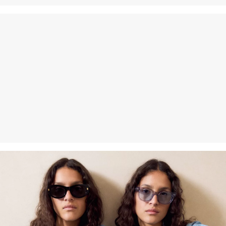
Włókna organiczne
Stosując włókna organiczne, wspieramy pozyskiwanie naturalnych
surowców z kontrolowanych upraw ekologicznych.
Bawełna organiczna: Ten produkt zawiera bawełnę organiczną. W
rolnictwie ekologicznym nie używa się chemicznych nawozów ani
pestycydów. Dzięki temu dbamy o kondycję gleby i pomagamy
zmniejszyć zużycie wody.