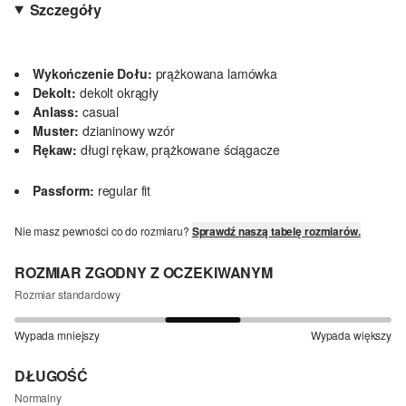
Szczegóły
Wykończenie Dołu:
prążkowana lamówka
Dekolt:
dekolt okrągły
Anlass:
casual
Muster:
dzianinowy wzór
Rękaw:
długi rękaw, prążkowane ściągacze
Passform:
regular fit
Nie masz pewności co do rozmiaru?
Sprawdź naszą tabelę rozmiarów.
ROZMIAR ZGODNY Z OCZEKIWANYM
Rozmiar standardowy
Wypada mniejszy
Wypada większy
DŁUGOŚĆ
Normalny