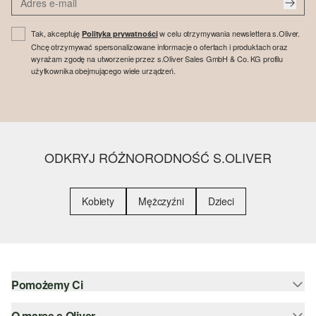
Tak, akceptuję
w celu otrzymywania newslettera s.Oliver.
Polityka prywatności
Chcę otrzymywać spersonalizowane informacje o ofertach i produktach oraz
wyrażam zgodę na utworzenie przez s.Oliver Sales GmbH & Co. KG profilu
użytkownika obejmującego wiele urządzeń.
ODKRYJ RÓŻNORODNOŚĆ S.OLIVER
Kobiety
Mężczyźni
Dzieci
Pomożemy Ci
O marce s.Oliver
Pomoc i FAQ