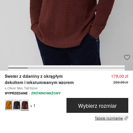
Sweter z dzianiny z okrągłym
179,00 zł
dekoltem i teksturowanym wzorem
269,99 zł
s.Oliver Men Tall Sizes
·
WYPRZEDANE
ZRÓWNOWAŻONY
Wybierz rozmiar
+ 1
Tabela rozmiarów