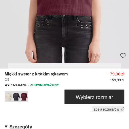
Miękki sweter z krótkim rękawem
79,00 zł
QS
159,99 zł
·
WYPRZEDANE
ZRÓWNOWAŻONY
Wybierz rozmiar
Tabela rozmiarów
Szczegóły