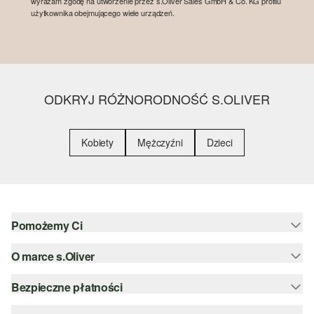
wyrażam zgodę na utworzenie przez s.Oliver Sales GmbH & Co. KG profilu
użytkownika obejmującego wiele urządzeń.
ODKRYJ RÓŻNORODNOŚĆ S.OLIVER
Kobiety
Mężczyźni
Dzieci
Pomożemy Ci
O marce s.Oliver
Pomoc i FAQ
Porady dotyczące rozmiarów
Bezpieczne płatności
Newsletter
Zwrot
s.Oliver Group