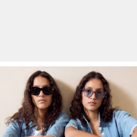
Włókna z recyklingu
Aby wspierać zasadę recyklingu w produkcji tekstyliów, stale
zwiększamy udział materiałów z włókien pochodzących z odzysku
w naszych produktach.
Zawiera poliester z recyklingu: Ten produkt zawiera poliester z
recyklingu, wykonany z przetworzonych tworzyw sztucznych, takich
jak butelki PET, lub z włókien odzyskanych z używanej odzieży.