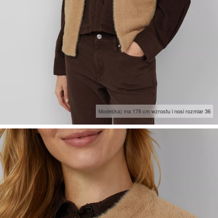
Model(ka) ma 178 cm wzrostu i nosi rozmiar 36