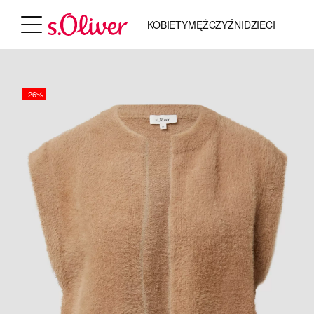
KOBIETY
MĘŻCZYŹNI
DZIECI
-26%