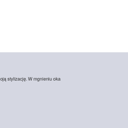
oją stylizację. W mgnieniu oka