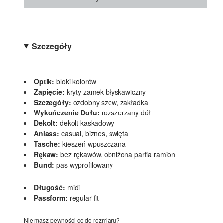
Szczegóły
Optik:
bloki kolorów
Zapięcie:
kryty zamek błyskawiczny
Szczegóły:
ozdobny szew, zakładka
Wykończenie Dołu:
rozszerzany dół
Dekolt:
dekolt kaskadowy
Anlass:
casual, biznes, święta
Tasche:
kieszeń wpuszczana
Rękaw:
bez rękawów, obniżona partia ramion
Bund:
pas wyprofilowany
Długość:
midi
Passform:
regular fit
Nie masz pewności co do rozmiaru?