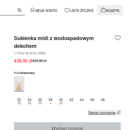
MOJE KONTO
LISTA ŻYCZEŃ
KOSZYK
Sukienka midi z wodospadowym
dekoltem
s.Oliver BLACK LABEL
439,00 zł
499,99 zł
Kolor
kremowy
32
34
36
38
40
42
44
46
48
TEN ROZMIAR JEST OBECNIE NIEDOSTĘPNY
TEN ROZMIAR JEST OBECNIE NIEDOSTĘPNY
TEN ROZMIAR JEST OBECNIE NIEDOSTĘPNY
OSTATNIE 2 SZT.
TEN ROZMIAR JEST OBECNIE NIEDOSTĘ
Tabela rozmiarów
Wybierz rozmiar