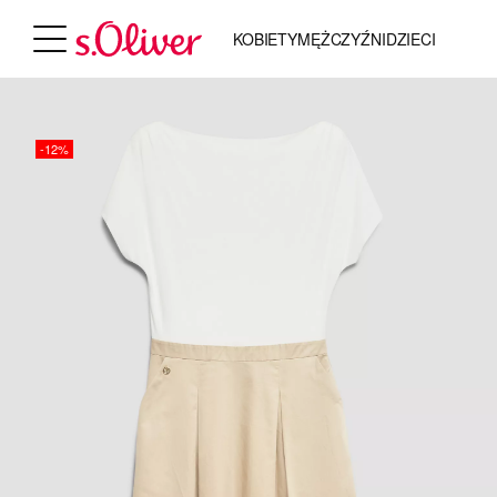
KOBIETY
MĘŻCZYŹNI
DZIECI
-12%