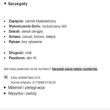
Szczegóły
Zapięcie:
zamek błyskawiczny
Wykończenie Dołu:
rozszerzany dół
Dekolt:
dekolt okrągły
Anlass:
casual, biznes, święta
Rękaw:
bez rękawów
Długość:
midi
Passform:
slim fit
Nie masz pewności co do rozmiaru?
Sprawdź naszą tabelę rozmiarów.
EAN: 4099979401075
Numer artykułu: 2174088.5136.32
Materiał i pielęgnacja
Wysyłka i zwroty
Materiał:
jersey interlock
Informacje o wysyłce
Podszewka:
bez podszewki