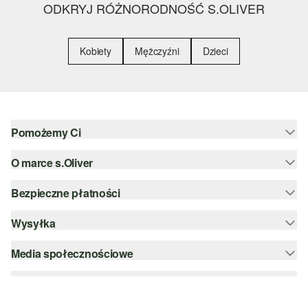
ODKRYJ RÓŻNORODNOŚĆ S.OLIVER
Kobiety
Mężczyźni
Dzieci
Pomożemy Ci
O marce s.Oliver
Pomoc i FAQ
Porady dotyczące rozmiarów
Bezpieczne płatności
Newsletter
Zwrot
s.Oliver Group
Wysyłka
PayPal
Kategorie
Kariera
Klarna
Media społecznościowe
DHL PL
Lista życzeń
Karta kredytowa
instagram
Zrównoważony rozwój
Szyfrowanie SSL
facebook