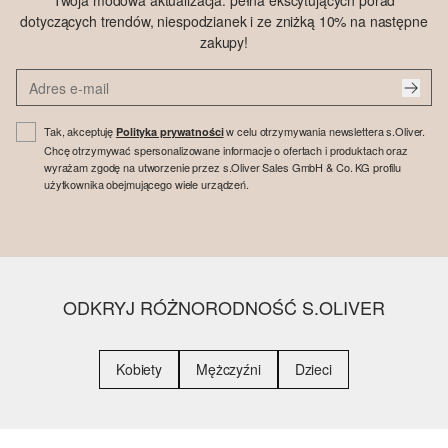
Twoja modowa aktualizacja: pełna ekscytujących porad
dotyczących trendów, niespodzianek i ze zniżką 10% na następne
zakupy!
Tak, akceptuję
w celu otrzymywania newslettera s.Oliver.
Polityka prywatności
Chcę otrzymywać spersonalizowane informacje o ofertach i produktach oraz
wyrażam zgodę na utworzenie przez s.Oliver Sales GmbH & Co. KG profilu
użytkownika obejmującego wiele urządzeń.
ODKRYJ RÓŻNORODNOŚĆ S.OLIVER
Kobiety
Mężczyźni
Dzieci