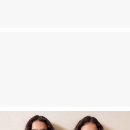
Pranie delikatne 30°C
Prasować w niskiej temperaturze
Nie czyścić chemicznie
Certyfikowane włókno zrównoważone
Jeśli chodzi o certyfikowane włókna zrównoważone, stawiamy na
naturalne włókna ze źródeł odnawialnych. Surowce te są
uprawiane przy użyciu metod oszczędzających zasoby naturalne.
More Responsible Viscose: Ten produkt zawiera wiskozę
pozyskiwaną w bardziej odpowiedzialny sposób. Do jej produkcji
wykorzystuje się wyłącznie drewno pochodzące z certyfikowanej
gospodarki leśnej. Podczas procesu produkcyjnego zarówno
zużycie wody, jak i emisja gazów cieplarnianych są znacznie niższe
w porównaniu z produkcją innych, niecertyfikowanych włókien
naturalnych.