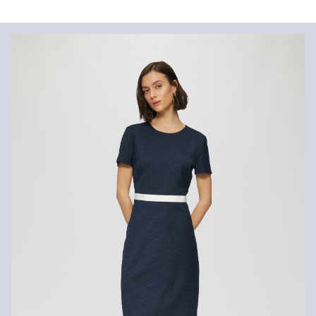
Podszewka:
podszewka z tafty
Material:
mieszanka wiskozowa
Czas dostawy jest wyświetlany podczas procesu zamówienia (kroki
1–3).
Koszt wysyłki wynosi 15 zł (opłata ryczałtowa).
Zwroty
Zwrot produktów możliwy jest w ciągu 14 dni.
Nie wybielać/nie chlorować
Nie suszyć w suszarce bębnowej
Pranie delikatne 30°C
Prasować w niskiej temperaturze
Delikatne czyszczenie chemiczne w chloroetylenie