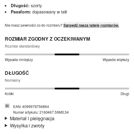
Długość:
szorty
Passform:
dopasowany w talii
Nie masz pewności co do rozmiaru?
Sprawdź naszą tabelę rozmiarów.
ROZMIAR ZGODNY Z OCZEKIWANYM
Rozmiar standardowy
Wypada mniejszy
Wypada większy
DŁUGOŚĆ
Normalny
Krótki
Długi
EAN: 4099976756864
Numer artykułu: 2160467.59M0.34
Materiał i pielęgnacja
Wysyłka i zwroty
Materiał:
tkanina
Informacje o wysyłce