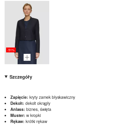
-51%
Szczegóły
Zapięcie:
kryty zamek błyskawiczny
Dekolt:
dekolt okrągły
Anlass:
biznes, święta
Muster:
w kropki
Rękaw:
krótki rękaw