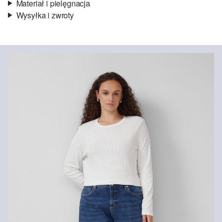
Materiał i pielęgnacja
Wysyłka i zwroty
Materiał:
denim
Informacje o wysyłce
Jakość:
elastyczny
Material:
mieszanka bawełniana
Czas dostawy jest wyświetlany podczas procesu zamówienia (kroki
1–3).
Koszt wysyłki wynosi 15 zł (opłata ryczałtowa).
Zwroty
Zwrot produktów możliwy jest w ciągu 14 dni.
Nie wybielać/nie chlorować
Nie suszyć w suszarce bębnowej
Prasować w niskiej temperaturze
Nie czyścić chemicznie
Pranie standardowe 30°C