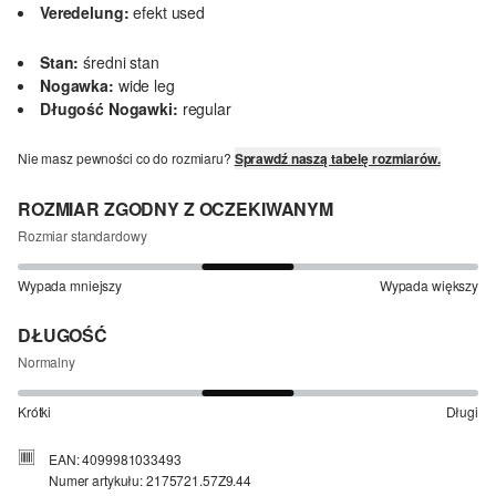
Veredelung:
efekt used
Stan:
średni stan
Nogawka:
wide leg
Długość Nogawki:
regular
Nie masz pewności co do rozmiaru?
Sprawdź naszą tabelę rozmiarów.
ROZMIAR ZGODNY Z OCZEKIWANYM
Rozmiar standardowy
Wypada mniejszy
Wypada większy
DŁUGOŚĆ
Normalny
Krótki
Długi
EAN: 4099981033493
Numer artykułu: 2175721.57Z9.44