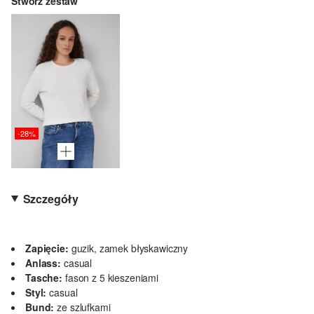
Stwórz zestaw
-28%
Szczegóły
Zapięcie:
guzik, zamek błyskawiczny
Anlass:
casual
Tasche:
fason z 5 kieszeniami
Styl:
casual
Bund:
ze szlufkami