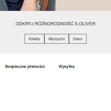
ODKRYJ RÓŻNORODNOŚĆ S.OLIVER
Kobiety
Mężczyźni
Dzieci
Bezpieczne płatności
Wysyłka
PayPal
DHL PL
Klarna
Karta kredytowa
Szyfrowanie SSL