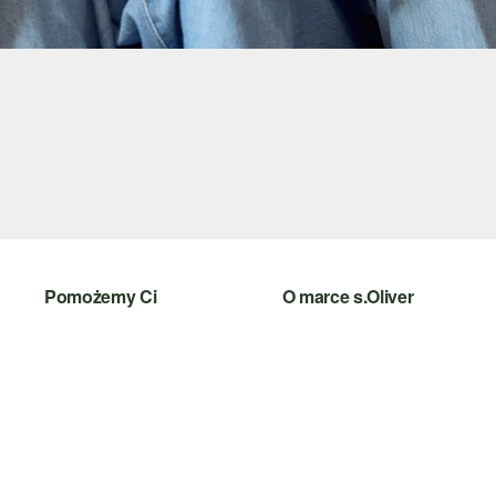
Pomożemy Ci
O marce s.Oliver
Pomoc i FAQ
Newsletter
Porady dotyczące rozmiarów
s.Oliver Group
Zwrot
Kariera
Kategorie
Lista życzeń