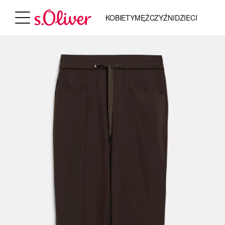
KOBIETY
MĘŻCZYŹNI
DZIECI