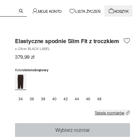
MOJE KONTO
LISTA ŻYCZEŃ
KOSZYK
Elastyczne spodnie Slim Fit z troczkiem
s.Oliver BLACK LABEL
379,99 zł
Kolor
ciemnobrązowy
34
36
38
40
42
44
46
48
Tabela rozmiarów
Wybierz rozmiar