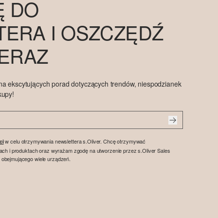
Ę DO
ERA I OSZCZĘDŹ
TERAZ
na ekscytujących porad dotyczących trendów, niespodzianek
kupy!
w celu otrzymywania newslettera s.Oliver. Chcę otrzymywać
ci
tach i produktach oraz wyrażam zgodę na utworzenie przez s.Oliver Sales
 obejmującego wiele urządzeń.