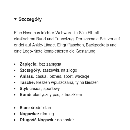
Szczegóły
Eine Hose aus leichter Webware im Slim Fit mit
elastischem Bund und Tunnelzug. Der schmale Beinverlauf
endet auf Ankle-Länge. Eingrifftaschen, Backpockets und
eine Logo-Niete komplettieren die Gestaltung.
Zapięcie:
bez zapięcia
Szczegóły:
zaszewki, nit z logo
Anlass:
casual, biznes, sport, wakacje
Tasche:
kieszeń wpuszczana, tylna kieszeń
Styl:
casual, sportowy
Bund:
elastyczny pas, z troczkiem
Stan:
średni stan
Nogawka:
slim leg
Długość Nogawki:
do kostek