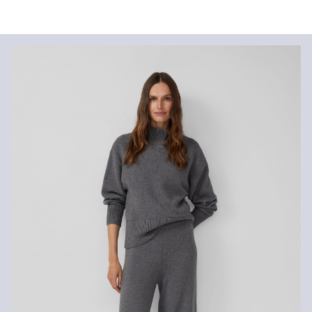
Materiał:
dzianina
Informacje o wysyłce
Jakość:
miękki, przytulny, ocieplający, elastyczny, miękki i
ciepły od wewnątrz
Czas dostawy jest wyświetlany podczas procesu zamówienia (kroki
Material:
mieszanka bawełniana, mieszanka wełniana
1–3).
Koszt wysyłki wynosi 15 zł (opłata ryczałtowa).
Zwroty
Zwrot produktów możliwy jest w ciągu 14 dni.
Nie wybielać/nie chlorować
Nie suszyć w suszarce bębnowej
Prasować w niskiej temperaturze
Nie czyścić chemicznie
Pranie bardzo delikatne 30°C