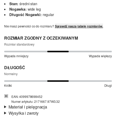
Stan:
średni stan
Nogawka:
wide leg
Długość Nogawki:
regular
Nie masz pewności co do rozmiaru?
Sprawdź naszą tabelę rozmiarów.
ROZMIAR ZGODNY Z OCZEKIWANYM
Rozmiar standardowy
Wypada mniejszy
Wypada większy
DŁUGOŚĆ
Normalny
Krótki
Długi
EAN: 4099978698452
Numer artykułu: 2171667.97W3.32
Materiał i pielęgnacja
Wysyłka i zwroty