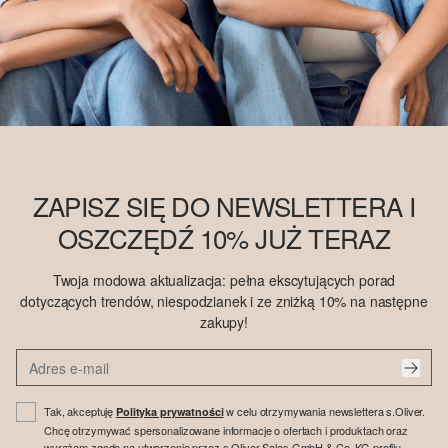
ZAPISZ SIĘ DO NEWSLETTERA I
OSZCZĘDŹ 10% JUŻ TERAZ
Twoja modowa aktualizacja: pełna ekscytujących porad
dotyczących trendów, niespodzianek i ze zniżką 10% na następne
zakupy!
Tak, akceptuję
w celu otrzymywania newslettera s.Oliver.
Polityka prywatności
Chcę otrzymywać spersonalizowane informacje o ofertach i produktach oraz
wyrażam zgodę na utworzenie przez s.Oliver Sales GmbH & Co. KG profilu