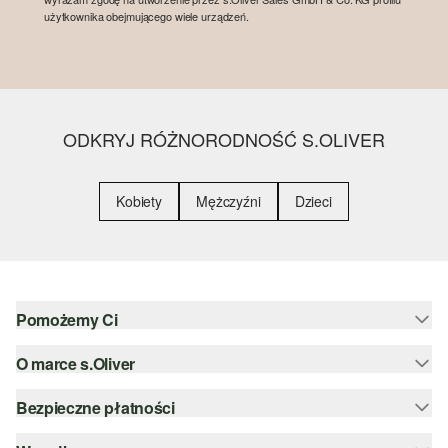
użytkownika obejmującego wiele urządzeń.
ODKRYJ RÓŻNORODNOŚĆ S.OLIVER
Kobiety
Mężczyźni
Dzieci
Pomożemy Ci
O marce s.Oliver
Pomoc i FAQ
Porady dotyczące rozmiarów
Bezpieczne płatności
Newsletter
Zwrot
s.Oliver Group