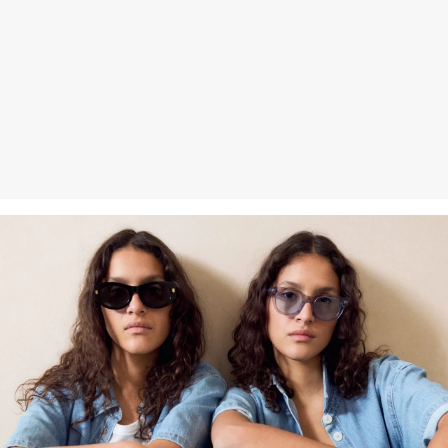
Jeśli chodzi o certyfikowane włókna zrównoważone, stawiamy na
naturalne włókna ze źródeł odnawialnych. Surowce te są
uprawiane przy użyciu metod oszczędzających zasoby naturalne.
Wspieramy Better Cotton: Wybierając nasze produkty bawełniane,
wspierasz nasze zaangażowanie w misję Better Cotton, której
celem jest pomoc społecznościom rolniczym w przetrwaniu i
rozwoju, przy jednoczesnej ochronie i odbudowie środowiska.
Better Cotton wspiera społeczności rolnicze pod względem
społecznym, środowiskowym i ekonomicznym, szkoląc rolników w
zakresie bardziej zrównoważonych metod upraw. Ten produkt jest
pozyskiwany w systemie bilansu masy i dlatego może nie zawierać
bawełny Better Cotton. Więcej informacji znajdziesz na stronie
soliver-group.com
.