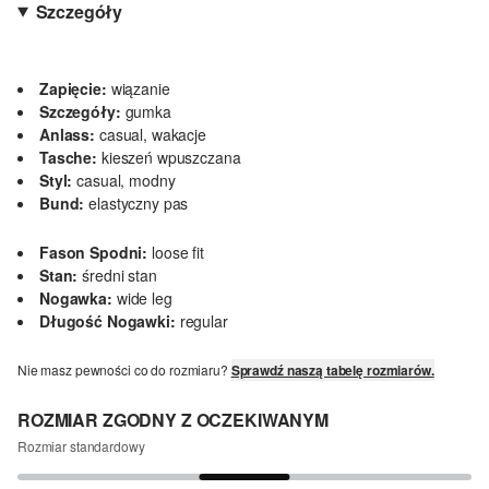
Szczegóły
Zapięcie:
wiązanie
Szczegóły:
gumka
Anlass:
casual, wakacje
Tasche:
kieszeń wpuszczana
Styl:
casual, modny
Bund:
elastyczny pas
Fason Spodni:
loose fit
Stan:
średni stan
Nogawka:
wide leg
Długość Nogawki:
regular
Nie masz pewności co do rozmiaru?
Sprawdź naszą tabelę rozmiarów.
ROZMIAR ZGODNY Z OCZEKIWANYM
Rozmiar standardowy