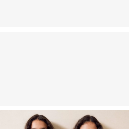
Nie suszyć w suszarce bębnowej
Pranie delikatne 30°C
Prasować w niskiej temperaturze
Nie czyścić chemicznie
Certyfikowane włókno zrównoważone
Jeśli chodzi o certyfikowane włókna zrównoważone, stawiamy na
naturalne włókna ze źródeł odnawialnych. Surowce te są
uprawiane przy użyciu metod oszczędzających zasoby naturalne.
Wspieramy Better Cotton: Wybierając nasze produkty bawełniane,
wspierasz nasze zaangażowanie w misję Better Cotton, której
celem jest pomoc społecznościom rolniczym w przetrwaniu i
rozwoju, przy jednoczesnej ochronie i odbudowie środowiska.
Better Cotton wspiera społeczności rolnicze pod względem
społecznym, środowiskowym i ekonomicznym, szkoląc rolników w
zakresie bardziej zrównoważonych metod upraw. Ten produkt jest
pozyskiwany w systemie bilansu masy i dlatego może nie zawierać