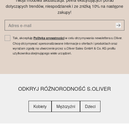
Twoja modowa aktualizacja: pełna ekscytujących porad
dotyczących trendów, niespodzianek i ze zniżką 10% na następne
zakupy!
Tak, akceptuję
w celu otrzymywania newslettera s.Oliver.
Polityka prywatności
Chcę otrzymywać spersonalizowane informacje o ofertach i produktach oraz
wyrażam zgodę na utworzenie przez s.Oliver Sales GmbH & Co. KG profilu
użytkownika obejmującego wiele urządzeń.
ODKRYJ RÓŻNORODNOŚĆ S.OLIVER
Kobiety
Mężczyźni
Dzieci