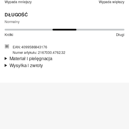
Wypada mniejszy
Wypada większy
DŁUGOŚĆ
Normalny
Krótki
Długi
EAN: 4099586843176
Numer artykułu: 2167030.4762.32
Materiał i pielęgnacja
Wysyłka i zwroty
Materiał:
tkanina, dwustronny
Informacje o wysyłce
Jakość:
miękki, lekki, oddychający
Material:
bawełna
Czas dostawy jest wyświetlany podczas procesu zamówienia (kroki
1–3).
Koszt wysyłki wynosi 15 zł (opłata ryczałtowa).
Zwroty
Nie wybielać/nie chlorować
Zwrot produktów możliwy jest w ciągu 14 dni.