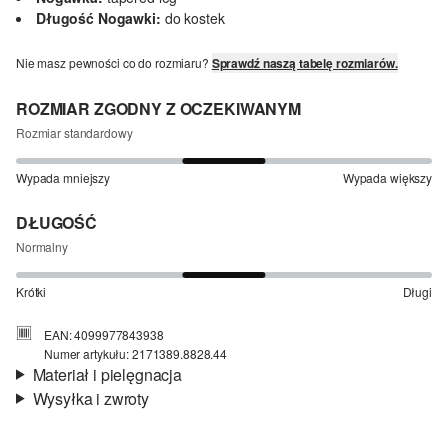
Długość Nogawki:
do kostek
Nie masz pewności co do rozmiaru?
Sprawdź naszą tabelę rozmiarów.
ROZMIAR ZGODNY Z OCZEKIWANYM
Rozmiar standardowy
Wypada mniejszy
Wypada większy
DŁUGOŚĆ
Normalny
Krótki
Długi
EAN: 4099977843938
Numer artykułu: 2171389.8828.44
Materiał i pielęgnacja
Wysyłka i zwroty
Materiał:
tkanina
Informacje o wysyłce
Material:
mieszanka lniana