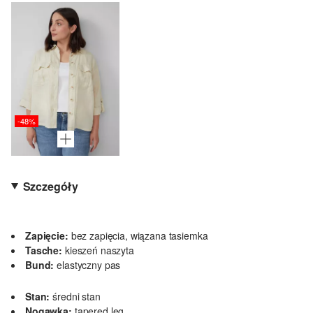
-48%
Szczegóły
Zapięcie:
bez zapięcia, wiązana tasiemka
Tasche:
kieszeń naszyta
Bund:
elastyczny pas
Stan:
średni stan
Nogawka:
tapered leg