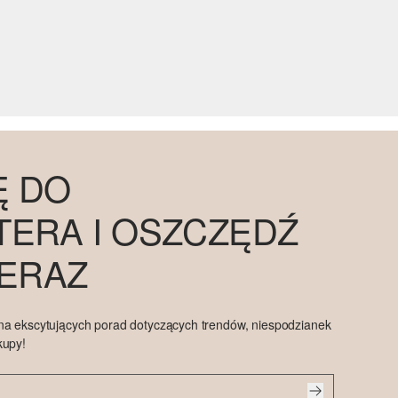
Ę DO
ERA I OSZCZĘDŹ
TERAZ
na ekscytujących porad dotyczących trendów, niespodzianek
kupy!