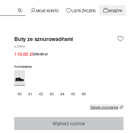
MOJE KONTO
LISTA ŻYCZEŃ
KOSZYK
Buty ze sznurowadłami
s.Oliver
119,00 zł
299,99 zł
Kolor
czarny
40
41
42
43
44
45
46
Tabela rozmiarów
Wybierz rozmiar