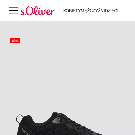
KOBIETY
MĘŻCZYŹNI
DZIECI
-60%