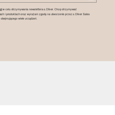
w celu otrzymywania newslettera s.Oliver. Chcę otrzymywać
ci
tach i produktach oraz wyrażam zgodę na utworzenie przez s.Oliver Sales
 obejmującego wiele urządzeń.