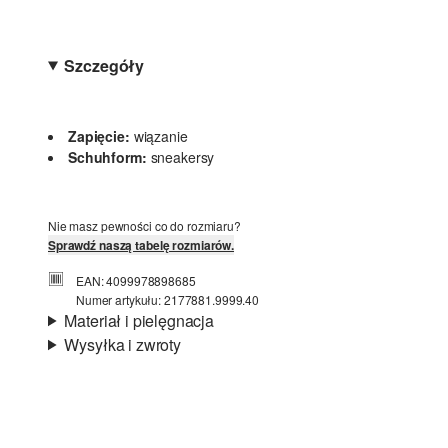
Szczegóły
Zapięcie:
wiązanie
Schuhform:
sneakersy
Nie masz pewności co do rozmiaru?
Sprawdź naszą tabelę rozmiarów.
EAN: 4099978898685
Numer artykułu: 2177881.9999.40
Materiał i pielęgnacja
Wysyłka i zwroty
Material:
syntetyk
Informacje o wysyłce
Czas dostawy jest wyświetlany podczas procesu
zamówienia (kroki 1–3).