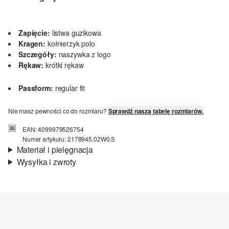
Zapięcie:
listwa guzikowa
Kragen:
kołnierzyk polo
Szczegóły:
naszywka z logo
Rękaw:
krótki rękaw
Passform:
regular fit
Nie masz pewności co do rozmiaru?
Sprawdź naszą tabelę rozmiarów.
EAN: 4099979526754
Numer artykułu: 2178945.02W0.S
Materiał i pielęgnacja
Wysyłka i zwroty
Material:
mieszanka bawełniana
Informacje o wysyłce
Czas dostawy jest wyświetlany podczas procesu zamówienia (kroki
1–3).
Koszt wysyłki wynosi 15 zł (opłata ryczałtowa).