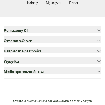
Kobiety
Mężczyźni
Dzieci
Pomożemy Ci
O marce s.Oliver
Pomoc i FAQ
Porady dotyczące rozmiarów
Bezpieczne płatności
Newsletter
Zwrot
s.Oliver Group
Wysyłka
PayPal
Kategorie
Kariera
Klarna
Media społecznościowe
DHL PL
Lista życzeń
Karta kredytowa
instagram
Zrównoważony rozwój
Szyfrowanie SSL
facebook
Wyszukiwarka sklepów
pinterest
OWH
Nota prawna
Ochrona danych
Ustawienia ochrony danych