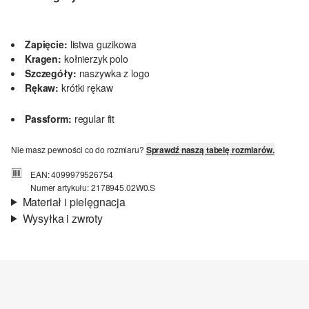
Zapięcie:
listwa guzikowa
Kragen:
kołnierzyk polo
Szczegóły:
naszywka z logo
Rękaw:
krótki rękaw
Passform:
regular fit
Nie masz pewności co do rozmiaru?
Sprawdź naszą tabelę rozmiarów.
EAN: 4099979526754
Numer artykułu: 2178945.02W0.S
Materiał i pielęgnacja
Wysyłka i zwroty
Material:
mieszanka bawełniana
Informacje o wysyłce
Czas dostawy jest wyświetlany podczas procesu zamówienia (kroki
1–3).
Koszt wysyłki wynosi 15 zł (opłata ryczałtowa).