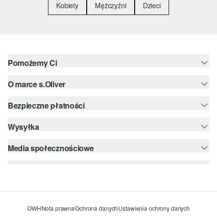
Kobiety
Mężczyźni
Dzieci
Pomożemy Ci
O marce s.Oliver
Pomoc i FAQ
Porady dotyczące rozmiarów
Bezpieczne płatności
Newsletter
Zwrot
s.Oliver Group
Wysyłka
PayPal
Kategorie
Kariera
Klarna
Media społecznościowe
DHL PL
Lista życzeń
Karta kredytowa
instagram
Zrównoważony rozwój
Szyfrowanie SSL
facebook
Wyszukiwarka sklepów
pinterest
OWH
Nota prawna
Ochrona danych
Ustawienia ochrony danych