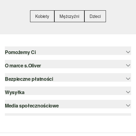
Kobiety
Mężczyźni
Dzieci
Pomożemy Ci
O marce s.Oliver
Pomoc i FAQ
Porady dotyczące rozmiarów
Bezpieczne płatności
Newsletter
Zwrot
s.Oliver Group
Wysyłka
PayPal
Kategorie
Kariera
Klarna
Media społecznościowe
DHL PL
Lista życzeń
Karta kredytowa
instagram
Zrównoważony rozwój
Szyfrowanie SSL
facebook
Wyszukiwarka sklepów