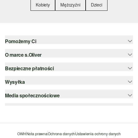
Kobiety
Mężczyźni
Dzieci
Pomożemy Ci
O marce s.Oliver
Pomoc i FAQ
Porady dotyczące rozmiarów
Bezpieczne płatności
Newsletter
Zwrot
s.Oliver Group
Wysyłka
PayPal
Kategorie
Kariera
Klarna
Media społecznościowe
DHL PL
Lista życzeń
Karta kredytowa
instagram
Zrównoważony rozwój
Szyfrowanie SSL
facebook
Wyszukiwarka sklepów
pinterest
OWH
Nota prawna
Ochrona danych
Ustawienia ochrony danych