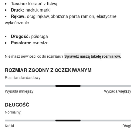
Tasche:
kieszeń z listwą
Druck:
nadruk marki
Rękaw:
długi rękaw, obniżona partia ramion, elastyczne
wykończenie
Długość:
półdługa
Passform:
oversize
Nie masz pewności co do rozmiaru?
Sprawdź naszą tabelę rozmiarów.
ROZMIAR ZGODNY Z OCZEKIWANYM
Rozmiar standardowy
Wypada mniejszy
Wypada większy
DŁUGOŚĆ
Normalny
Krótki
Długi