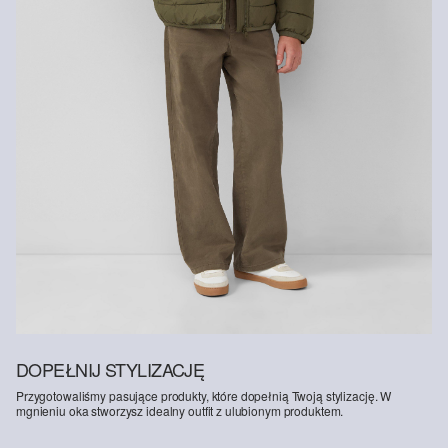
Suszyć w niskiej temperaturze
90
Włókna z recyklingu
Aby wspierać zasadę recyklingu w produkcji tekstyliów, stale
zwiększamy udział materiałów z włókien pochodzących z odzysku
w naszych produktach.
Zawiera poliester z recyklingu: Ten produkt zawiera poliester z
recyklingu, wykonany z przetworzonych tworzyw sztucznych, takich
jak butelki PET, lub z włókien odzyskanych z używanej odzieży.
DOPEŁNIJ STYLIZACJĘ
Przygotowaliśmy pasujące produkty, które dopełnią Twoją stylizację. W
mgnieniu oka stworzysz idealny outfit z ulubionym produktem.