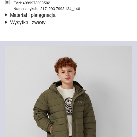
EAN: 4099978203502
Numer artykułu: 2171293.7993.134_140
Materiał i pielęgnacja
Wysyłka i zwroty
Materiał:
tkanina
Informacje o wysyłce
Jakość:
pikowanie równoległe
Wypełnienie:
włókna syntetyczne, wyściełane
Czas dostawy jest wyświetlany podczas procesu zamówienia (kroki
Podszewka:
podszewka z tafty
1–3).
Stopień Ocieplenia:
lekko ocieplający
Koszt wysyłki wynosi 15 zł (opłata ryczałtowa).
Material:
poliester
Zwroty
Zwrot produktów możliwy jest w ciągu 14 dni.
Nie wybielać/nie chlorować
Nie czyścić chemicznie
Pranie standardowe 30°C
Nie prasować