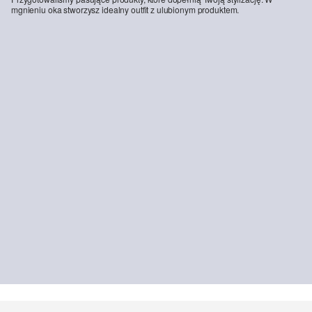
mgnieniu oka stworzysz idealny outfit z ulubionym produktem.
-30%
Szerokie nogawki / regularny krój / wysoki stan
Krótka bluza slim fit z prążkowanego materiału
139,00 zł
199,99 zł
129,99 zł