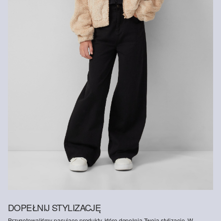
Włókna z recyklingu
Aby wspierać zasadę recyklingu w produkcji tekstyliów, stale
zwiększamy udział materiałów z włókien pochodzących z odzysku
w naszych produktach.
Zawiera poliester z recyklingu: Ten produkt zawiera poliester z
recyklingu, wykonany z przetworzonych tworzyw sztucznych, takich
jak butelki PET, lub z włókien odzyskanych z używanej odzieży.
DOPEŁNIJ STYLIZACJĘ
Przygotowaliśmy pasujące produkty, które dopełnią Twoją stylizację. W