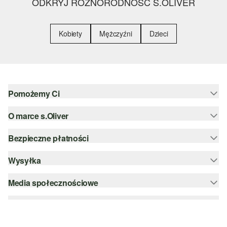
ODKRYJ RÓŻNORODNOŚĆ S.OLIVER
Kobiety
Mężczyźni
Dzieci
Pomożemy Ci
O marce s.Oliver
Pomoc i FAQ
Porady dotyczące rozmiarów
Bezpieczne płatności
Newsletter
Zwrot
s.Oliver Group
Wysyłka
PayPal
Kategorie
Kariera
Klarna
Media społecznościowe
DHL PL
Lista życzeń
Karta kredytowa
instagram
Zrównoważony rozwój
Szyfrowanie SSL
facebook
Wyszukiwarka sklepów