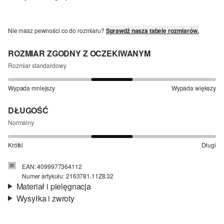
Nie masz pewności co do rozmiaru?
Sprawdź naszą tabelę rozmiarów.
ROZMIAR ZGODNY Z OCZEKIWANYM
Rozmiar standardowy
Wypada mniejszy
Wypada większy
DŁUGOŚĆ
Normalny
Krótki
Długi
EAN: 4099977364112
Numer artykułu: 2163781.11Z8.32
Materiał i pielęgnacja
Wysyłka i zwroty
Materiał:
bawełna ze streczem
Informacje o wysyłce
Material:
mieszanka bawełniana