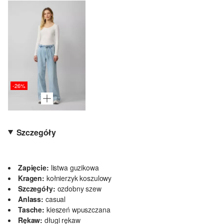
-26%
Szczegóły
Zapięcie:
listwa guzikowa
Kragen:
kołnierzyk koszulowy
Szczegóły:
ozdobny szew
Anlass:
casual
Tasche:
kieszeń wpuszczana
Rękaw:
długi rękaw