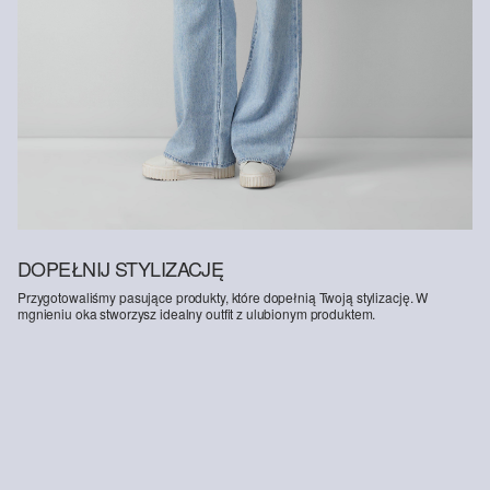
Wspieramy Better Cotton: Wybierając nasze produkty bawełniane,
wspierasz nasze zaangażowanie w misję Better Cotton, której
celem jest pomoc społecznościom rolniczym w przetrwaniu i
rozwoju, przy jednoczesnej ochronie i odbudowie środowiska.
Better Cotton wspiera społeczności rolnicze pod względem
społecznym, środowiskowym i ekonomicznym, szkoląc rolników w
zakresie bardziej zrównoważonych metod upraw. Ten produkt jest
pozyskiwany w systemie bilansu masy i dlatego może nie zawierać
bawełny Better Cotton. Więcej informacji znajdziesz na stronie
soliver-group.com
.
DOPEŁNIJ STYLIZACJĘ
Przygotowaliśmy pasujące produkty, które dopełnią Twoją stylizację. W
mgnieniu oka stworzysz idealny outfit z ulubionym produktem.