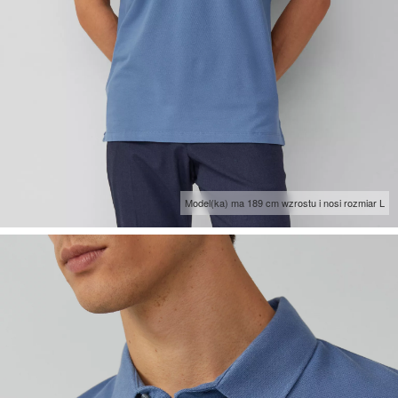
Model(ka) ma 189 cm wzrostu i nosi rozmiar L