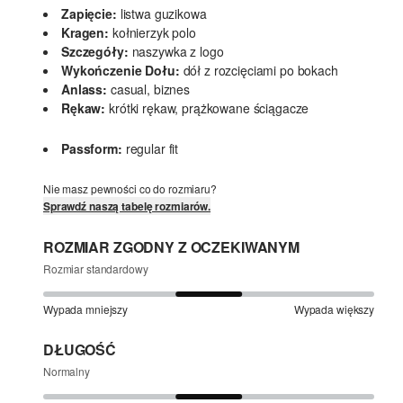
Zapięcie:
listwa guzikowa
Kragen:
kołnierzyk polo
Szczegóły:
naszywka z logo
Wykończenie Dołu:
dół z rozcięciami po bokach
Anlass:
casual, biznes
Rękaw:
krótki rękaw, prążkowane ściągacze
Passform:
regular fit
Nie masz pewności co do rozmiaru?
Sprawdź naszą tabelę rozmiarów.
ROZMIAR ZGODNY Z OCZEKIWANYM
Rozmiar standardowy
Wypada mniejszy
Wypada większy
DŁUGOŚĆ
Normalny