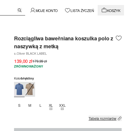
MOJE KONTO
LISTA ŻYCZEŃ
KOSZYK
Rozciągliwa bawełniana koszulka polo z
naszywką z metką
s.Oliver BLACK LABEL
139,00 zł
179,99 zł
ZRÓWNOWAŻONY
Kolor
błękitny
S
M
L
XL
XXL
TEN ROZMIAR JEST OBECNIE NIEDOSTĘPNY
TEN ROZMIAR JEST OBECNIE NIEDOSTĘ
Tabela rozmiarów