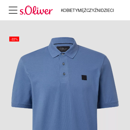
KOBIETY
MĘŻCZYŹNI
DZIECI
-22%