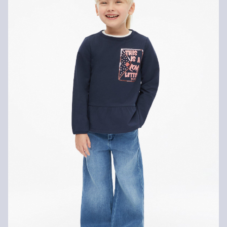
Zwroty
Zwrot produktów możliwy jest w ciągu 14 dni.
Nie wybielać/nie chlorować
Nie suszyć w suszarce bębnowej
Pranie delikatne 30°C
Prasować w niskiej temperaturze
Nie czyścić chemicznie