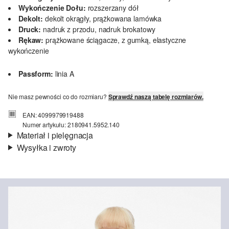
Wykończenie Dołu:
rozszerzany dół
Dekolt:
dekolt okrągły, prążkowana lamówka
Druck:
nadruk z przodu, nadruk brokatowy
Rękaw:
prążkowane ściągacze, z gumką, elastyczne
wykończenie
Passform:
linia A
Nie masz pewności co do rozmiaru?
Sprawdź naszą tabelę rozmiarów.
EAN: 4099979919488
Numer artykułu: 2180941.5952.140
Materiał i pielęgnacja
Wysyłka i zwroty
Materiał:
lekka dzianina dresowa
Informacje o wysyłce
Jakość:
miękki
Material:
mieszanka bawełniana
Czas dostawy jest wyświetlany podczas procesu zamówienia (kroki
1–3).
Koszt wysyłki wynosi 15 zł (opłata ryczałtowa).