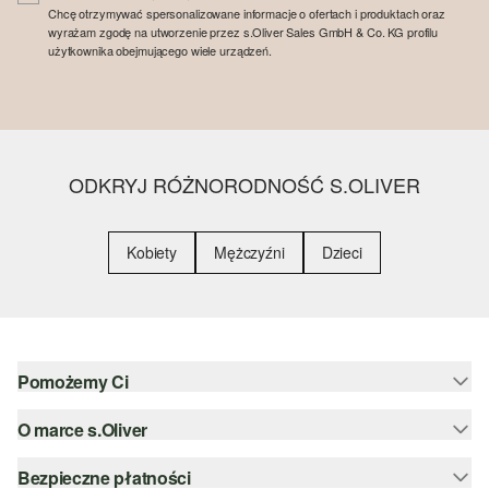
Chcę otrzymywać spersonalizowane informacje o ofertach i produktach oraz
wyrażam zgodę na utworzenie przez s.Oliver Sales GmbH & Co. KG profilu
użytkownika obejmującego wiele urządzeń.
ODKRYJ RÓŻNORODNOŚĆ S.OLIVER
Kobiety
Mężczyźni
Dzieci
Pomożemy Ci
O marce s.Oliver
Pomoc i FAQ
Porady dotyczące rozmiarów
Bezpieczne płatności
Newsletter