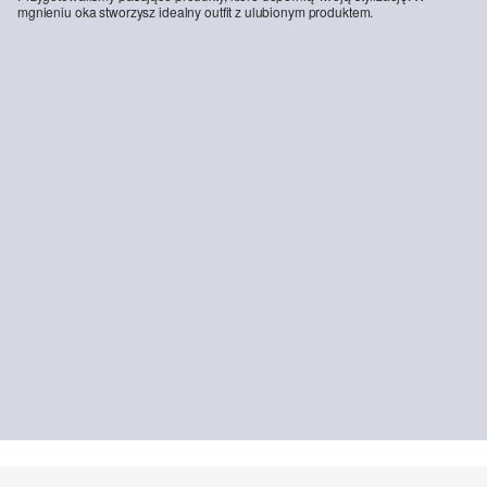
mgnieniu oka stworzysz idealny outfit z ulubionym produktem.
-41%
Dżinsy Suri / Regular Fit / High Rise / Wide Leg
Cholewka ze sznurowanymi detalami
299,99 zł
159,00 zł
269,99 zł