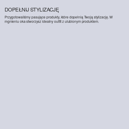
DOPEŁNIJ STYLIZACJĘ
Przygotowaliśmy pasujące produkty, które dopełnią Twoją stylizację. W
mgnieniu oka stworzysz idealny outfit z ulubionym produktem.
-40%
-41%
Culotte Suri / Regular Fit / High Rise / Wide Leg
Cholewka ze sznurowanymi detalami
179,00 zł
299,99 zł
159,00 zł
269,99 zł