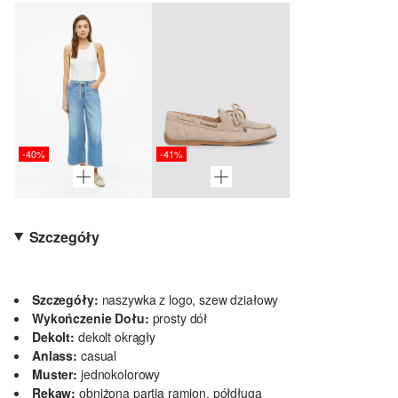
-40%
-41%
Szczegóły
Szczegóły:
naszywka z logo, szew działowy
Wykończenie Dołu:
prosty dół
Dekolt:
dekolt okrągły
Anlass:
casual
Muster:
jednokolorowy
Rękaw:
obniżona partia ramion, półdługa