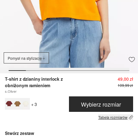
Pomysł na stylizację
T-shirt z dzianiny interlock z
49,00 zł
obniżonym ramieniem
109,99 zł
s.Oliver
Wybierz rozmiar
+ 3
Tabela rozmiarów
Stwórz zestaw