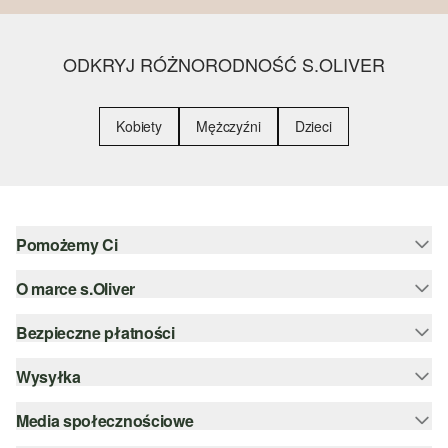
ODKRYJ RÓŻNORODNOŚĆ S.OLIVER
Kobiety
Mężczyźni
Dzieci
Pomożemy Ci
O marce s.Oliver
Pomoc i FAQ
Porady dotyczące rozmiarów
Bezpieczne płatności
Newsletter
Zwrot
s.Oliver Group
Wysyłka
PayPal
Kategorie
Kariera
Klarna
Media społecznościowe
DHL PL
Lista życzeń
Karta kredytowa