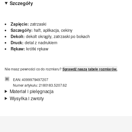
Szczegóły
Zapięcie:
zatrzaski
Szczegóły:
haft, aplikacja, cekiny
Dekolt:
dekolt okrągły, zatrzaski po bokach
Druck:
detal z nadrukiem
Rękaw:
krótki rękaw
Nie masz pewności co do rozmiaru?
Sprawdź naszą tabelę rozmiarów.
EAN: 4099979497207
Numer artykułu: 2180183.5207.62
Materiał i pielęgnacja
Wysyłka i zwroty
Materiał:
jersey
Informacje o wysyłce
Jakość:
miękki, mechaty
Material:
bawełna
Czas dostawy jest wyświetlany podczas procesu zamówienia (kroki
1–3).