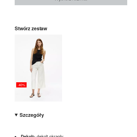
Stwórz zestaw
-40%
Szczegóły
Dekolt:
dekolt okrągły