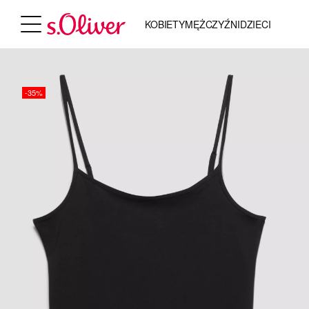
KOBIETY
MĘŻCZYŹNI
DZIECI
-35%