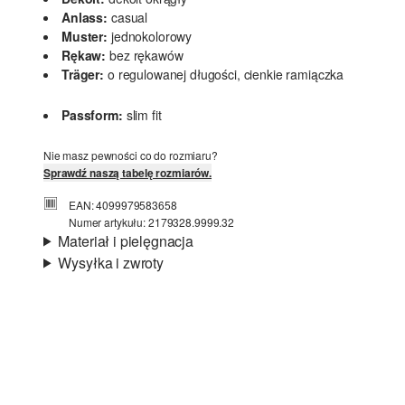
Anlass:
casual
Muster:
jednokolorowy
Rękaw:
bez rękawów
Träger:
o regulowanej długości, cienkie ramiączka
Passform:
slim fit
Nie masz pewności co do rozmiaru?
Sprawdź naszą tabelę rozmiarów.
EAN: 4099979583658
Numer artykułu: 2179328.9999.32
Materiał i pielęgnacja
Wysyłka i zwroty
Materiał:
jersey
Informacje o wysyłce
Jakość:
miękki, elastyczny
Material:
mieszanka bawełniana
Czas dostawy jest wyświetlany podczas procesu
zamówienia (kroki 1–3).
Koszt wysyłki wynosi 15 zł (opłata ryczałtowa).