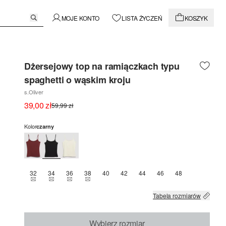
MOJE KONTO
LISTA ŻYCZEŃ
KOSZYK
Dżersejowy top na ramiączkach typu
spaghetti o wąskim kroju
s.Oliver
39,00 zł
59,99 zł
Kolor
czarny
32
34
36
38
40
42
44
46
48
TEN ROZMIAR JEST OBECNIE NIEDOSTĘPNY
TEN ROZMIAR JEST OBECNIE NIEDOSTĘPNY
TEN ROZMIAR JEST OBECNIE NIEDOSTĘPNY
TEN ROZMIAR JEST OBECNIE NIEDOSTĘPNY
Tabela rozmiarów
Wybierz rozmiar