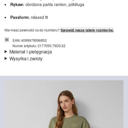
Rękaw:
obniżona partia ramion, półdługa
Passform:
relaxed fit
Nie masz pewności co do rozmiaru?
Sprawdź naszą tabelę rozmiarów.
EAN: 4099979396852
Numer artykułu: 2177050.79D0.32
Materiał i pielęgnacja
Wysyłka i zwroty
Materiał:
jersey interlock
Informacje o wysyłce
Jakość:
miękki
Material:
bawełna
Czas dostawy jest wyświetlany podczas procesu zamówienia (kroki
1–3).
Koszt wysyłki wynosi 15 zł (opłata ryczałtowa).
Zwroty
Nie wybielać/nie chlorować
Zwrot produktów możliwy jest w ciągu 14 dni.
Nie suszyć w suszarce bębnowej