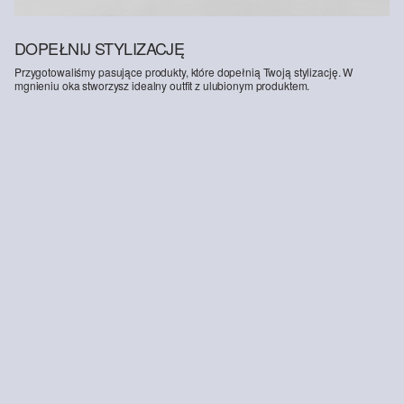
DOPEŁNIJ STYLIZACJĘ
Przygotowaliśmy pasujące produkty, które dopełnią Twoją stylizację. W
mgnieniu oka stworzysz idealny outfit z ulubionym produktem.
-41%
-47%
Cholewka ze sznurowanymi detalami
Dżinsy / Regular fit / Średni stan / Rozkloszowana nogawka / Postrzępiony dół
159,00 zł
269,99 zł
159,00 zł
299,99 zł