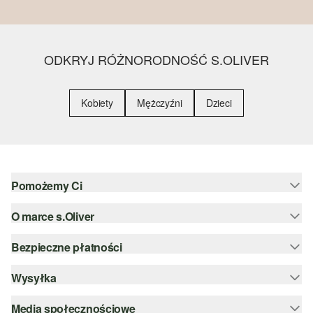
ODKRYJ RÓŻNORODNOŚĆ S.OLIVER
Kobiety
Mężczyźni
Dzieci
Pomożemy Ci
O marce s.Oliver
Pomoc i FAQ
Porady dotyczące rozmiarów
Bezpieczne płatności
Newsletter
Zwrot
s.Oliver Group
Wysyłka
PayPal
Kategorie
Kariera
Klarna
Media społecznościowe
DHL PL