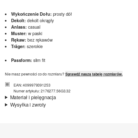
Wykończenie Dołu:
prosty dół
Dekolt:
dekolt okrągły
Anlass:
casual
Muster:
w paski
Rękaw:
bez rękawów
Träger:
szerokie
Passform:
slim fit
Nie masz pewności co do rozmiaru?
Sprawdź naszą tabelę rozmiarów.
EAN: 4099979391253
Numer artykułu: 2176277.56G3.32
Materiał i pielęgnacja
Wysyłka i zwroty
Materiał:
prążkowany materiał, jersey
Informacje o wysyłce
Jakość:
miękki, elastyczny
Material:
mieszanka bawełniana, mieszanka z modalem
Czas dostawy jest wyświetlany podczas procesu zamówienia (kroki
1–3).