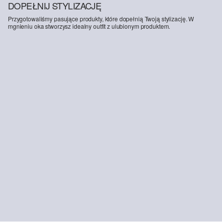
DOPEŁNIJ STYLIZACJĘ
Przygotowaliśmy pasujące produkty, które dopełnią Twoją stylizację. W
mgnieniu oka stworzysz idealny outfit z ulubionym produktem.
-33%
Spodnie typu culottes z wysokim stanem i podwinięciami
179,00 zł
269,99 zł