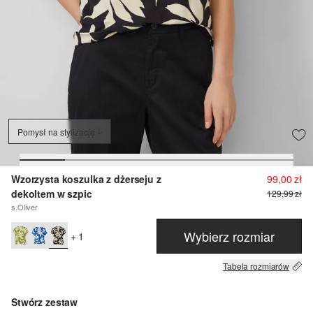
Pomysł na stylizację
Wzorzysta koszulka z dżerseju z
99,00 zł
dekoltem w szpic
129,99 zł
s.Oliver
Wybierz rozmiar
+ 1
Tabela rozmiarów
Stwórz zestaw