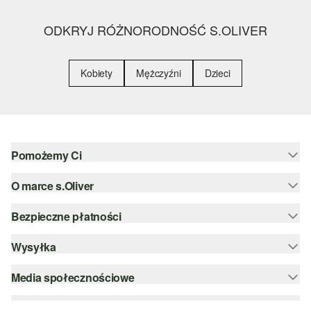
ODKRYJ RÓŻNORODNOŚĆ S.OLIVER
Kobiety
Mężczyźni
Dzieci
Pomożemy Ci
O marce s.Oliver
Pomoc i FAQ
Porady dotyczące rozmiarów
Bezpieczne płatności
Newsletter
Zwrot
s.Oliver Group
Wysyłka
PayPal
Kategorie
Kariera
Klarna
Media społecznościowe
DHL PL
Lista życzeń
Karta kredytowa
instagram