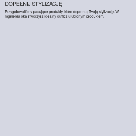
DOPEŁNIJ STYLIZACJĘ
Przygotowaliśmy pasujące produkty, które dopełnią Twoją stylizację. W
mgnieniu oka stworzysz idealny outfit z ulubionym produktem.
-56%
-10%
Lekka kurtka bomberka w stylu odzieży roboczej
Dżinsy Casby / luźny krój / średni stan / prosta nogawka
219,00 zł
499,99 zł
339,00 zł
379,99 zł