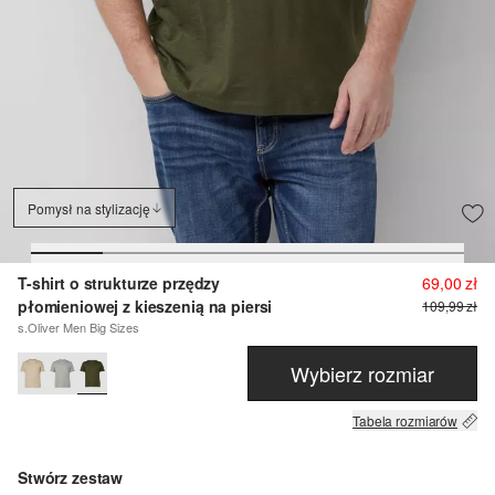
Pomysł na stylizację
T-shirt o strukturze przędzy
69,00 zł
płomieniowej z kieszenią na piersi
109,99 zł
s.Oliver Men Big Sizes
Wybierz rozmiar
Tabela rozmiarów
Stwórz zestaw