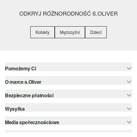
ODKRYJ RÓŻNORODNOŚĆ S.OLIVER
Kobiety
Mężczyźni
Dzieci
Pomożemy Ci
O marce s.Oliver
Pomoc i FAQ
Porady dotyczące rozmiarów
Bezpieczne płatności
Newsletter
Zwrot
s.Oliver Group
Wysyłka
PayPal
Kategorie
Kariera
Klarna
Media społecznościowe
DHL PL
Lista życzeń
Karta kredytowa
instagram