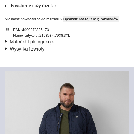
Passform:
duży rozmiar
Nie masz pewności co do rozmiaru?
Sprawdź naszą tabelę rozmiarów.
EAN: 4099979325173
Numer artykułu: 2178984.7938.3XL
Materiał i pielęgnacja
Wysyłka i zwroty
Materiał:
jersey
Informacje o wysyłce
Material:
bawełna
Czas dostawy jest wyświetlany podczas procesu zamówienia (kroki
1–3).
Koszt wysyłki wynosi 15 zł (opłata ryczałtowa).
Zwroty
Zwrot produktów możliwy jest w ciągu 14 dni.
Nie wybielać/nie chlorować
Pranie delikatne 30°C