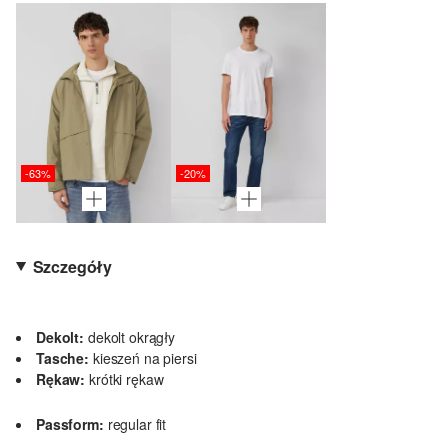
-63%
-20%
Szczegóły
Dekolt:
dekolt okrągły
Tasche:
kieszeń na piersi
Rękaw:
krótki rękaw
Passform:
regular fit