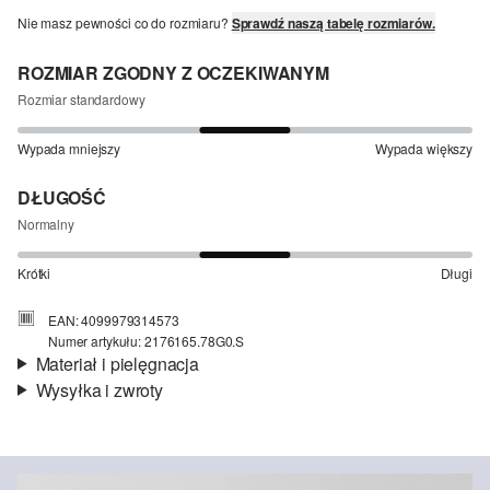
Nie masz pewności co do rozmiaru?
Sprawdź naszą tabelę rozmiarów.
ROZMIAR ZGODNY Z OCZEKIWANYM
Rozmiar standardowy
Wypada mniejszy
Wypada większy
DŁUGOŚĆ
Normalny
Krótki
Długi
EAN: 4099979314573
Numer artykułu: 2176165.78G0.S
Materiał i pielęgnacja
Wysyłka i zwroty
Materiał:
jersey
Informacje o wysyłce
Material:
bawełna
Czas dostawy jest wyświetlany podczas procesu zamówienia (kroki