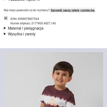
Nie masz pewności co do rozmiaru?
Sprawdź naszą tabelę rozmiarów.
EAN: 4099979307544
Numer artykułu: 2177400.4927.140
Materiał i pielęgnacja
Wysyłka i zwroty
Materiał:
jersey
Informacje o wysyłce
Jakość:
miękki
Material:
bawełna
Czas dostawy jest wyświetlany podczas procesu zamówienia (kroki
1–3).
Koszt wysyłki wynosi 15 zł (opłata ryczałtowa).
Zwroty
Zwrot produktów możliwy jest w ciągu 14 dni.
Nie wybielać/nie chlorować
Nie czyścić chemicznie
Pranie standardowe 40°C
Prasować w średniej temperaturze