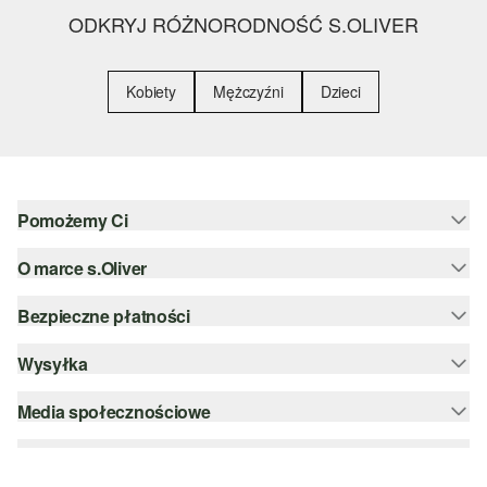
ODKRYJ RÓŻNORODNOŚĆ S.OLIVER
Kobiety
Mężczyźni
Dzieci
Pomożemy Ci
O marce s.Oliver
Pomoc i FAQ
Porady dotyczące rozmiarów
Bezpieczne płatności
Newsletter
Zwrot
s.Oliver Group
Wysyłka
PayPal
Kategorie
Kariera
Klarna
Media społecznościowe
DHL PL
Lista życzeń
Karta kredytowa
instagram
Zrównoważony rozwój
Szyfrowanie SSL