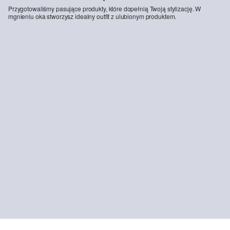
Przygotowaliśmy pasujące produkty, które dopełnią Twoją stylizację. W
mgnieniu oka stworzysz idealny outfit z ulubionym produktem.
Bermudy Pelle / Regular Fit / Z podwyższonym stanem / Elastyczny pas
109,99 zł