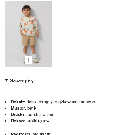
Szczegóły
Dekolt:
dekolt okrągły, prążkowana lamówka
Muster:
batik
Druck:
nadruk z przodu
Rękaw:
krótki rękaw
Passform:
regular fit