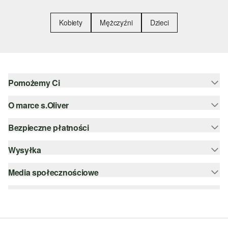
Kobiety
Mężczyźni
Dzieci
Pomożemy Ci
O marce s.Oliver
Pomoc i FAQ
Porady dotyczące rozmiarów
Bezpieczne płatności
Newsletter
Zwrot
s.Oliver Group
Wysyłka
PayPal
Kategorie
Kariera
Klarna
Media społecznościowe
DHL PL
Lista życzeń
Karta kredytowa
instagram
Zrównoważony rozwój
Szyfrowanie SSL
facebook
Wyszukiwarka sklepów