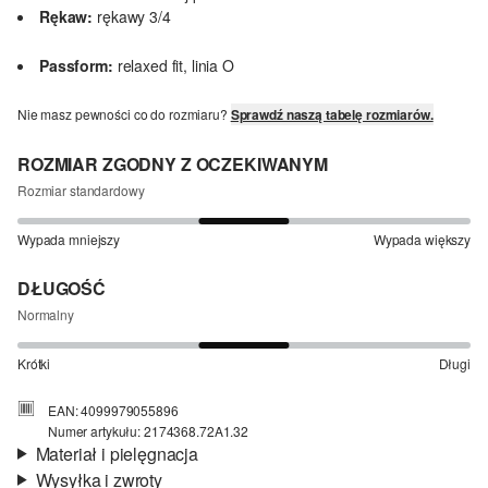
Rękaw:
rękawy 3/4
Passform:
relaxed fit, linia O
Nie masz pewności co do rozmiaru?
Sprawdź naszą tabelę rozmiarów.
ROZMIAR ZGODNY Z OCZEKIWANYM
Rozmiar standardowy
Wypada mniejszy
Wypada większy
DŁUGOŚĆ
Normalny
Krótki
Długi
EAN: 4099979055896
Numer artykułu: 2174368.72A1.32
Materiał i pielęgnacja
Wysyłka i zwroty