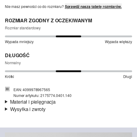
Nie masz pewności co do rozmiaru?
Sprawdź naszą tabelę rozmiarów.
ROZMIAR ZGODNY Z OCZEKIWANYM
Rozmiar standardowy
Wypada mniejszy
Wypada większy
DŁUGOŚĆ
Normalny
Krótki
Długi
EAN: 4099978967565
Numer artykułu: 2175774.0401.140
Materiał i pielęgnacja
Wysyłka i zwroty
Materiał:
jersey
Informacje o wysyłce
Jakość:
miękki
Material:
bawełna
Czas dostawy jest wyświetlany podczas procesu zamówienia (kroki