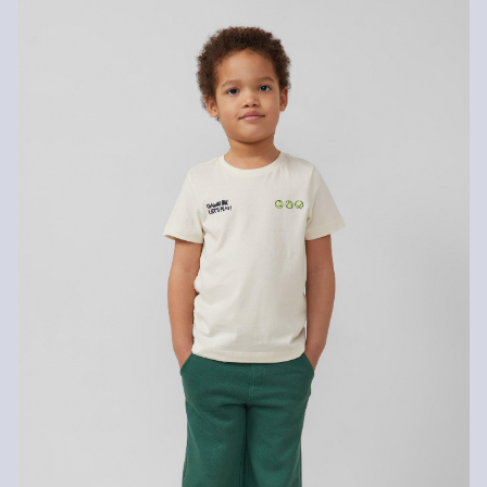
1–3).
Koszt wysyłki wynosi 15 zł (opłata ryczałtowa).
Zwroty
Zwrot produktów możliwy jest w ciągu 14 dni.
Nie wybielać/nie chlorować
Nie suszyć w suszarce bębnowej
Nie czyścić chemicznie
Pranie standardowe 30°C
Prasować w średniej temperaturze