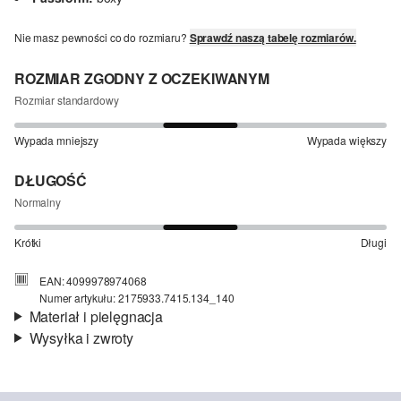
Nie masz pewności co do rozmiaru?
Sprawdź naszą tabelę rozmiarów.
ROZMIAR ZGODNY Z OCZEKIWANYM
Rozmiar standardowy
Wypada mniejszy
Wypada większy
DŁUGOŚĆ
Normalny
Krótki
Długi
EAN: 4099978974068
Numer artykułu: 2175933.7415.134_140
Materiał i pielęgnacja
Wysyłka i zwroty
Materiał:
lekka dzianina dresowa
Informacje o wysyłce
Jakość:
miękki
Material:
mieszanka bawełniana