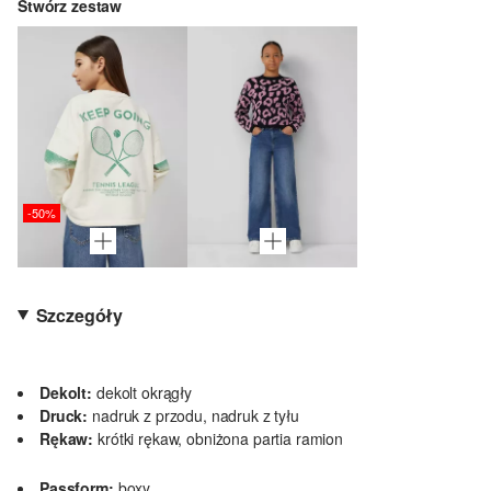
Stwórz zestaw
-50%
Szczegóły
Dekolt:
dekolt okrągły
Druck:
nadruk z przodu, nadruk z tyłu
Rękaw:
krótki rękaw, obniżona partia ramion
Passform:
boxy