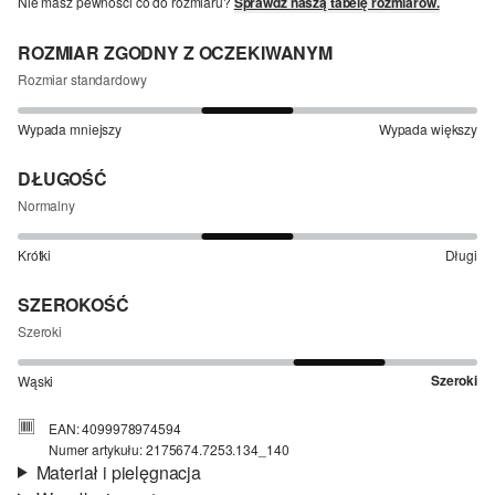
Nie masz pewności co do rozmiaru?
Sprawdź naszą tabelę rozmiarów.
ROZMIAR ZGODNY Z OCZEKIWANYM
Rozmiar standardowy
Wypada mniejszy
Wypada większy
DŁUGOŚĆ
Normalny
Krótki
Długi
SZEROKOŚĆ
Szeroki
Szeroki
Wąski
EAN: 4099978974594
Numer artykułu: 2175674.7253.134_140
Materiał i pielęgnacja