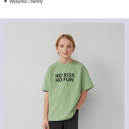
Wysyłka i zwroty
Materiał:
lekka dzianina dresowa
Informacje o wysyłce
Jakość:
miękki
Material:
mieszanka bawełniana
Czas dostawy jest wyświetlany podczas procesu zamówienia (kroki
1–3).
Koszt wysyłki wynosi 15 zł (opłata ryczałtowa).
Zwroty
Zwrot produktów możliwy jest w ciągu 14 dni.
Nie wybielać/nie chlorować
Nie czyścić chemicznie
Pranie standardowe 40°C
Prasować w średniej temperaturze
Suszyć w niskiej temperaturze