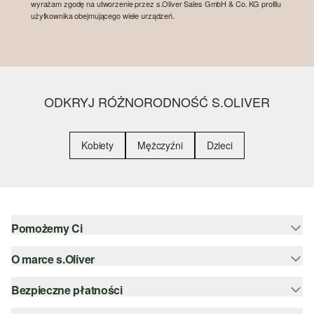
wyrażam zgodę na utworzenie przez s.Oliver Sales GmbH & Co. KG profilu
użytkownika obejmującego wiele urządzeń.
ODKRYJ RÓŻNORODNOŚĆ S.OLIVER
Kobiety
Mężczyźni
Dzieci
Pomożemy Ci
O marce s.Oliver
Pomoc i FAQ
Porady dotyczące rozmiarów
Bezpieczne płatności
Newsletter
Zwrot
s.Oliver Group