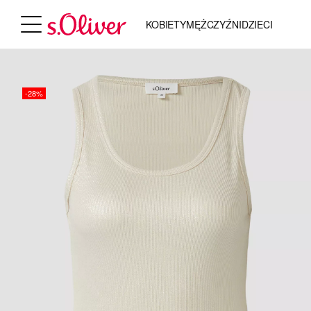
KOBIETY
MĘŻCZYŹNI
DZIECI
-28%