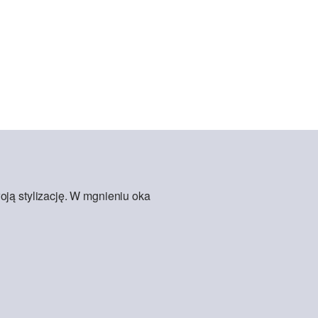
oją stylizację. W mgnieniu oka