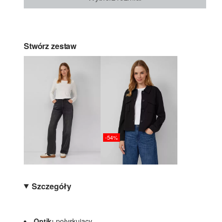
Stwórz zestaw
-54%
Szczegóły
Optik:
połyskujący