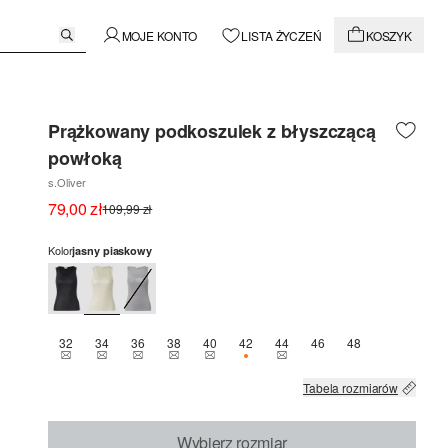
MOJE KONTO
LISTA ŻYCZEŃ
KOSZYK
Prążkowany podkoszulek z błyszczącą
powłoką
s.Oliver
79,00 zł
109,99 zł
Kolor
jasny piaskowy
32
34
36
38
40
42
44
46
48
TEN ROZMIAR JEST OBECNIE NIEDOSTĘPNY
TEN ROZMIAR JEST OBECNIE NIEDOSTĘPNY
TEN ROZMIAR JEST OBECNIE NIEDOSTĘPNY
TEN ROZMIAR JEST OBECNIE NIEDOSTĘPNY
TEN ROZMIAR JEST OBECNIE NIEDOSTĘ
OSTATNIE 2 SZT.
TEN ROZMIAR JEST OBECNI
Tabela rozmiarów
Wybierz rozmiar