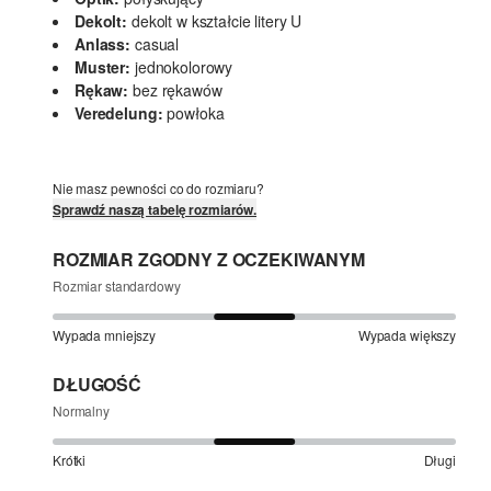
Dekolt:
dekolt w kształcie litery U
Anlass:
casual
Muster:
jednokolorowy
Rękaw:
bez rękawów
Veredelung:
powłoka
Nie masz pewności co do rozmiaru?
Sprawdź naszą tabelę rozmiarów.
ROZMIAR ZGODNY Z OCZEKIWANYM
Rozmiar standardowy
Wypada mniejszy
Wypada większy
DŁUGOŚĆ
Normalny
Krótki
Długi