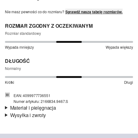
Nie masz pewności co do rozmiaru?
Sprawdź naszą tabelę rozmiarów.
ROZMIAR ZGODNY Z OCZEKIWANYM
Rozmiar standardowy
Wypada mniejszy
Wypada większy
DŁUGOŚĆ
Normalny
Krótki
Długi
EAN: 4099977736551
Numer artykułu: 2166834.9467.S
Materiał i pielęgnacja
Wysyłka i zwroty
Material:
bawełna
Informacje o wysyłce
Czas dostawy jest wyświetlany podczas procesu zamówienia (kroki