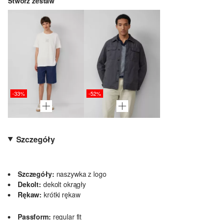
Stwórz zestaw
-33%
-52%
Szczegóły
Szczegóły:
naszywka z logo
Dekolt:
dekolt okrągły
Rękaw:
krótki rękaw
Passform:
regular fit