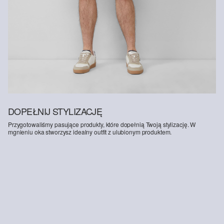
rozwoju, przy jednoczesnej ochronie i odbudowie środowiska.
Better Cotton wspiera społeczności rolnicze pod względem
społecznym, środowiskowym i ekonomicznym, szkoląc rolników w
zakresie bardziej zrównoważonych metod upraw. Ten produkt jest
pozyskiwany w systemie bilansu masy i dlatego może nie zawierać
bawełny Better Cotton. Więcej informacji znajdziesz na stronie
soliver-group.com
.
DOPEŁNIJ STYLIZACJĘ
Przygotowaliśmy pasujące produkty, które dopełnią Twoją stylizację. W
mgnieniu oka stworzysz idealny outfit z ulubionym produktem.