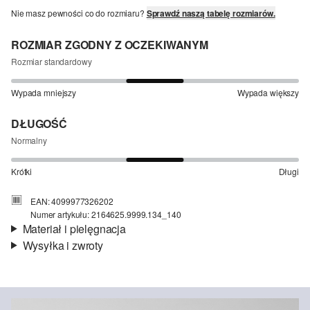
Nie masz pewności co do rozmiaru?
Sprawdź naszą tabelę rozmiarów.
ROZMIAR ZGODNY Z OCZEKIWANYM
Rozmiar standardowy
Wypada mniejszy
Wypada większy
DŁUGOŚĆ
Normalny
Krótki
Długi
EAN: 4099977326202
Numer artykułu: 2164625.9999.134_140
Materiał i pielęgnacja
Wysyłka i zwroty
Materiał:
jersey
Informacje o wysyłce
Material:
bawełna
Czas dostawy jest wyświetlany podczas procesu zamówienia (kroki