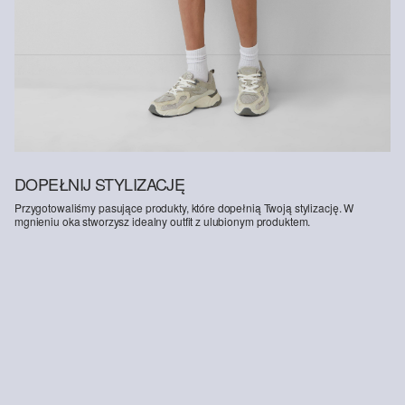
rozwoju, przy jednoczesnej ochronie i odbudowie środowiska.
Better Cotton wspiera społeczności rolnicze pod względem
społecznym, środowiskowym i ekonomicznym, szkoląc rolników w
zakresie bardziej zrównoważonych metod upraw. Ten produkt jest
pozyskiwany w systemie bilansu masy i dlatego może nie zawierać
bawełny Better Cotton. Więcej informacji znajdziesz na stronie
soliver-group.com
.
DOPEŁNIJ STYLIZACJĘ
Przygotowaliśmy pasujące produkty, które dopełnią Twoją stylizację. W
mgnieniu oka stworzysz idealny outfit z ulubionym produktem.