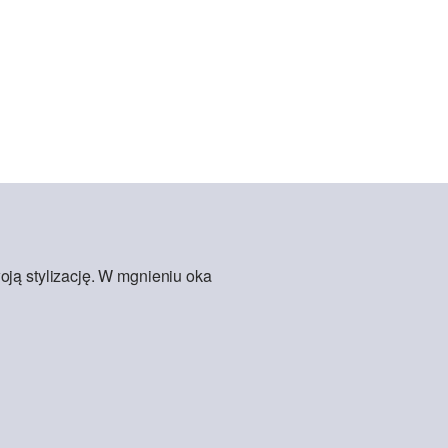
oją stylizację. W mgnieniu oka