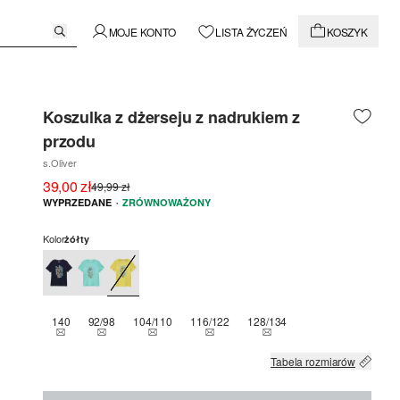
MOJE KONTO
LISTA ŻYCZEŃ
KOSZYK
Koszulka z dżerseju z nadrukiem z
przodu
s.Oliver
39,00 zł
49,99 zł
·
WYPRZEDANE
ZRÓWNOWAŻONY
Kolor
żółty
140
92/98
104/110
116/122
128/134
TEN ROZMIAR JEST OBECNIE NIEDOSTĘPNY
TEN ROZMIAR JEST OBECNIE NIEDOSTĘPNY
TEN ROZMIAR JEST OBECNIE NIEDOSTĘPNY
TEN ROZMIAR JEST OBECNIE NIEDO
TEN ROZMIAR JEST OBEC
Tabela rozmiarów