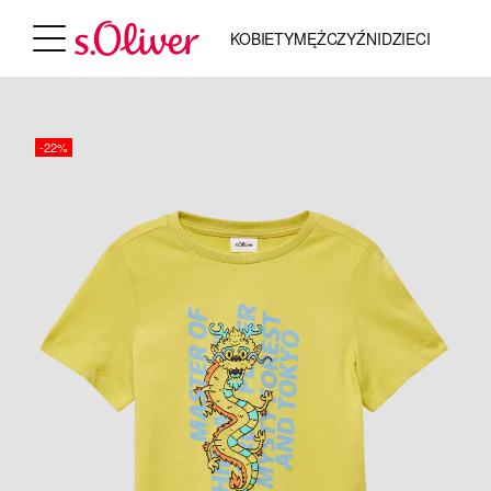
KOBIETY
MĘŻCZYŹNI
DZIECI
-22%